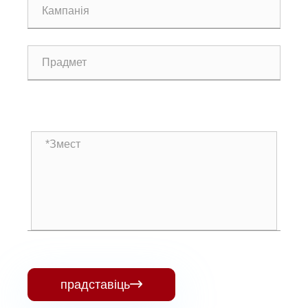
прадставіць
