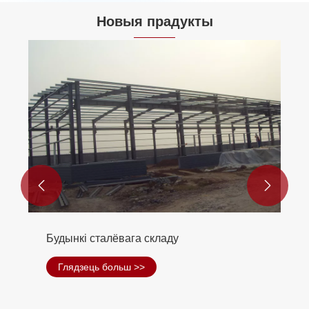
Новыя прадукты


Папярэдне інжынерныя металічныя
будынкі
Глядзець больш >>