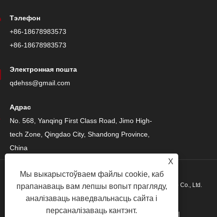
Тэлефон
+86-18678983573
+86-18678983573
Электронная пошта
qdehss@gmail.com
Адрас
No. 568, Yanqing First Class Road, Jimo High-
tech Zone, Qingdao City, Shandong Province,
China
X
Мы выкарыстоўваем файлы cookie, каб
Аўтарскае права © 2024 Qingdao Eihe Steel Structure Group Co., Ltd.
прапанаваць вам лепшы вопыт прагляду,
аналізаваць наведвальнасць сайта і
Усе правы абаронены.
персаналізаваць кантэнт.
Links
|
Sitemap
|
RSS
|
XML
|
Палітыка прыватнасці
|