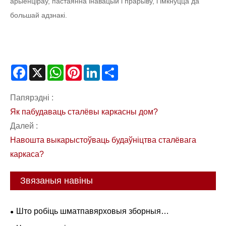
арыенціраў, пастаянна інавацый і прарыву, і імкнуцца да
большай адзнакі.
Facebook
X
WhatsApp
Pinterest
LinkedIn
Share
Папярэдні :
Як пабудаваць сталёвы каркасны дом?
Далей :
Навошта выкарыстоўваць будаўніцтва сталёвага
каркаса?
Звязаныя навіны
Што робіць шматпавярховыя зборныя
кантэйнерныя дамы ідэальнымі для камерцыйных і