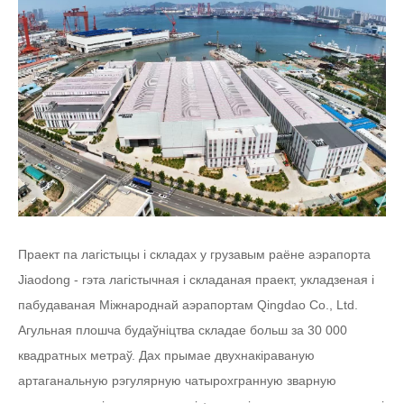
Праект па лагістыцы і складах у грузавым раёне аэрапорта
Jiaodong - гэта лагістычная і складаная праект, укладзеная і
пабудаваная Міжнароднай аэрапортам Qingdao Co., Ltd.
Агульная плошча будаўніцтва складае больш за 30 000
квадратных метраў. Дах прымае двухнакіраваную
артаганальную рэгулярную чатырохгранную зварную