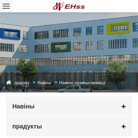
дадому
Навіны
Навіны прамысловасці
Навіны
прадукты