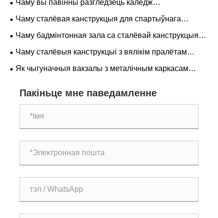
Чаму вы павінны разгледзець каледж
жылых праектаў?
металабудавання для атрымання адукацыі
Чаму сталёвая канструкцыя для спартыўнага
комплексу - лепшае рашэнне для сучаснага
Чаму бадмінтонная зала са сталёвай канструкцыяй -
будаўніцтва стадыёна
лепшы выбар для сучасных спартыўных збудаванняў
Чаму сталёвыя канструкцыі з вялікім пралётам
важныя для сучасных стадыёнаў
Як чыгуначныя вакзалы з металічным каркасам
пераўтвараюць сучасны вопыт падарожжаў на
цягніках
Пакіньце мне паведамленне