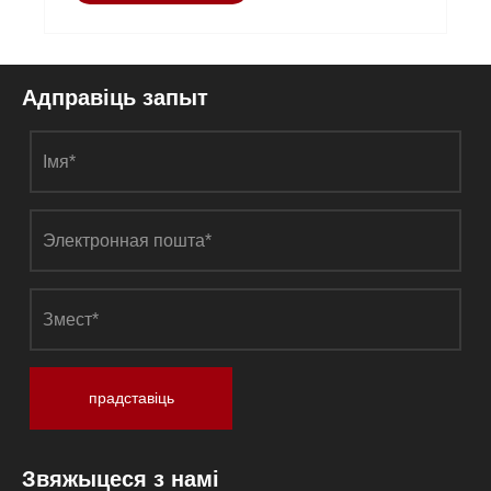
Адправіць запыт
прадставіць
Звяжыцеся з намі