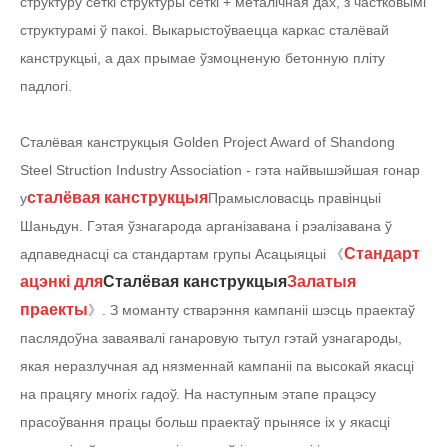
структуру сеткі структуры сеткі + металічная дах, з частковымі
структурамі ў пакоі. Выкарыстоўваецца каркас сталёвай
канструкцыі, а дах прымае ўзмоцненую бетонную пліту
падлогі.
Сталёвая канструкцыя Golden Project Award of Shandong
Steel Struction Industry Association - гэта найвышэйшая гонар
сталёвая канструкцыя
у
Прамысловасць правінцыі
Шаньдун. Гэтая ўзнагарода арганізавана і рэалізавана ў
Стандарт
адпаведнасці са стандартам групы Асацыяцыі 《
ацэнкі для
Сталёвая канструкцыя
Залатыя
праекты
》. З моманту стварэння кампаніі шэсць праектаў
паслядоўна заваявалі ганаровую тытул гэтай узнагароды,
якая неразлучная ад нязменнай кампаніі па высокай якасці
на працягу многіх гадоў. На наступным этапе працэсу
прасоўвання працы больш праектаў прынясе іх у якасці