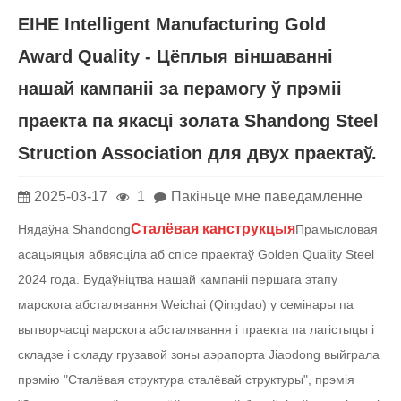
EIHE Intelligent Manufacturing Gold
Award Quality - Цёплыя віншаванні
нашай кампаніі за перамогу ў прэміі
праекта па якасці золата Shandong Steel
Struction Association для двух праектаў.
2025-03-17
1
Пакіньце мне паведамленне
Сталёвая канструкцыя
Нядаўна Shandong
Прамысловая
асацыяцыя абвясціла аб спісе праектаў Golden Quality Steel
2024 года. Будаўніцтва нашай кампаніі першага этапу
марскога абсталявання Weichai (Qingdao) у семінары па
вытворчасці марскога абсталявання і праекта па лагістыцы і
складзе і складу грузавой зоны аэрапорта Jiaodong выйграла
прэмію "Сталёвая структура сталёвай структуры", прэмія