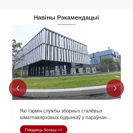
Навіны Рэкамендацыі


Сталёвы збор можна стварыць ці не?
Глядзець больш >>