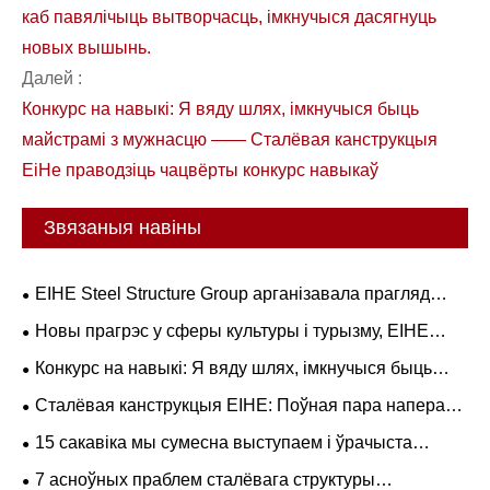
каб павялічыць вытворчасць, імкнучыся дасягнуць
новых вышынь.
Далей :
Конкурс на навыкі: Я вяду шлях, імкнучыся быць
майстрамі з мужнасцю —— Сталёвая канструкцыя
EiHe праводзіць чацвёрты конкурс навыкаў
Звязаныя навіны
EIHE Steel Structure Group арганізавала прагляд
прамой трансляцыі 93-га ваеннага парада
Новы прагрэс у сферы культуры і турызму, EIHE
прапануе вам спачатку даследаваць палац-шэдэўр на
Конкурс на навыкі: Я вяду шлях, імкнучыся быць
міфічную тэматыку.
майстрамі з мужнасцю —— Сталёвая канструкцыя
Сталёвая канструкцыя EIHE: Поўная пара наперад,
EiHe праводзіць чацвёрты конкурс навыкаў
каб павялічыць вытворчасць, імкнучыся дасягнуць
15 сакавіка мы сумесна выступаем і ўрачыста
новых вышынь.
здзяйсняем.
7 асноўных праблем сталёвага структуры