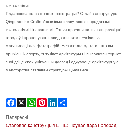
тэхналогіямі.
Падарожжа на святочныя рэгістрацыі? Сталёвая структура
Qingdaoeihe Crafts Уражлівыя славутасці з перадавымі
тэхналогіямі і інавацыямі. Гэтыя праекты паліваюць развіццё
гарадоў і прапануюць наведвальнікам незлічоныя
магчымасці для фатаграфій. Незалежна ад таго, што вы
прыхільнік спорту, энтузіяст архітэктуры ці выпадковы турыст,
знайдзіце свой унікальны досвед і адчуваеце архітэктурную
майстэрства сталёвай структуры Ціндаэйхе.
Facebook
X
WhatsApp
Pinterest
LinkedIn
Share
Папярэдні :
Сталёвая канструкцыя EIHE: Поўная пара наперад,