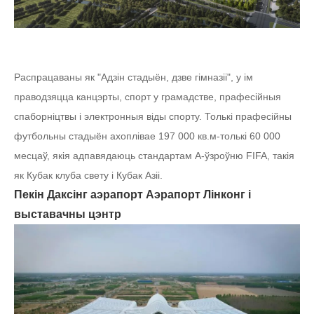
Распрацаваны як "Адзін стадыён, дзве гімназіі", у ім
праводзяцца канцэрты, спорт у грамадстве, прафесійныя
спаборніцтвы і электронныя віды спорту. Толькі прафесійны
футбольны стадыён ахоплівае 197 000 кв.м-толькі 60 000
месцаў, якія адпавядаюць стандартам A-ўзроўню FIFA, такія
як Кубак клуба свету і Кубак Азіі.
Пекін Даксінг аэрапорт Аэрапорт Лінконг і
выставачны цэнтр