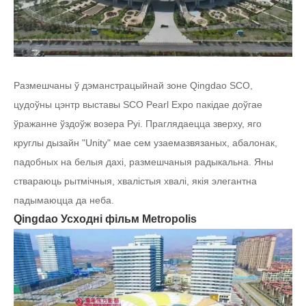
Размешчаны ў дэманстрацыйнай зоне Qingdao SCO,
цудоўны цэнтр выставы SCO Pearl Expo пакідае доўгае
ўражанне ўздоўж возера Руі. Праглядаецца зверху, яго
круглы дызайн "Unity" мае сем узаемазвязаных, абалонак,
падобных на белыя дахі, размешчаныя радыкальна. Яны
ствараюць рытмічныя, хвалістыя хвалі, якія элегантна
падымаюцца да неба.
Qingdao Усходні фільм Metropolis