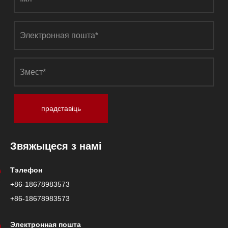
прадставіць
Звяжыцеся з намі
Тэлефон
+86-18678983573
+86-18678983573
Электронная пошта