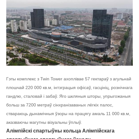
Гэты комплекс з Twin Tower ахоплівае 57 гектараў з агульнай
плошчай 220 000 кв.м, інтэграцыя офісаў, гасцініц, рознічнага
гандлю, сталовай і забаў. Яго шкляныя шторы, упрыгожаныя
больш за 7200 метраў сінхранізаваных лёгкіх палос,
ствараюць дынамічныя ўзоры на працягу амаль 11 000 кв.м,
аказваючы магутны візуальны ўплыў.
Алімпійскі спартыўны кольца Алімпійскага