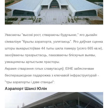
Увасаючы "высокі рост, ствараючы будучыню," яго дызайн
сімвалізуе "Крылы аэрапорта, узлятаюць". Яго дзіўная сценка
шторы выкарыстоўвае 44 тыпы шкла памеру (усяго 665 кв.м),
захоўваючы празрыстасць, паказваючы бліскучыя выявы,
узмацняючы артыстызм прасторы.
Акрамя стварэння гэтых славутасцяў, EIHE забяспечвае
бесперашкоднае падарожжа з ключавой інфраструктурай -
"тры аэрапорты і дзве станцыі":
Аэрапорт Шансі Юлін