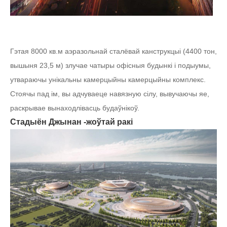
Гэтая 8000 кв.м аэразольнай сталёвай канструкцыі (4400 тон,
вышыня 23,5 м) злучае чатыры офісныя будынкі і подыумы,
утвараючы унікальны камерцыйны камерцыйны комплекс.
Стоячы пад ім, вы адчуваеце навязную сілу, вывучаючы яе,
раскрывае вынаходлівасць будаўнікоў.
Стадыён Джынан -жоўтай ракі