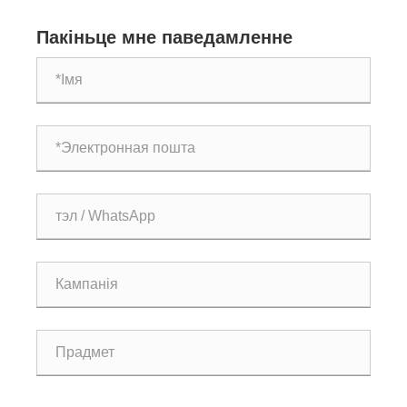
антыкаразійнага пакрыцця
Пакіньце мне паведамленне