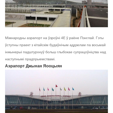
Міжнародны аэрапорт на ўзроўні 4E ў раёне Пэнглай. Гэты
ўступны праект з кітайскім будаўнічым аддзелам па восьмай
інжынерыі падштурхнуў больш глыбокае супрацоўніцтва над
наступнымі прадпрыемствамі.
Аэрапорт Джынан Яооцыян