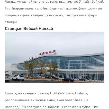
Частка хуткаснай чыгункі Lairong, якая злучае Янтай і Вейхай.
Яго ўпарадкаваны галоўны будынак і экспансіўныя шкляныя
шторныя сцены ствараюць высокую, светлую атмасферу
станцыі.
Станцыя Вейхай Нанхай
Яшчэ адна станцыя Lairong HSR (Wendeng District),
распрацаваная як "новая акіян, якая павялічваецца
наперад". Ён спалучае прыбярэжны характар ​​з сучаснымі