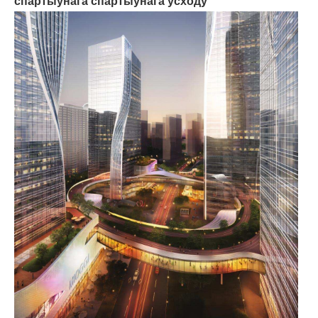
спартыўнага спартыўнага ўсходу