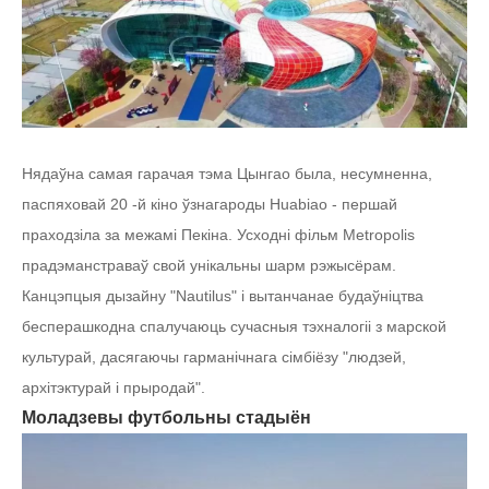
Нядаўна самая гарачая тэма Цынгао была, несумненна,
паспяховай 20 -й кіно ўзнагароды Huabiao - першай
праходзіла за межамі Пекіна. Усходні фільм Metropolis
прадэманстраваў свой унікальны шарм рэжысёрам.
Канцэпцыя дызайну "Nautilus" і вытанчанае будаўніцтва
бесперашкодна спалучаюць сучасныя тэхналогіі з марской
культурай, дасягаючы гарманічнага сімбіёзу "людзей,
архітэктурай і прыродай".
Моладзевы футбольны стадыён