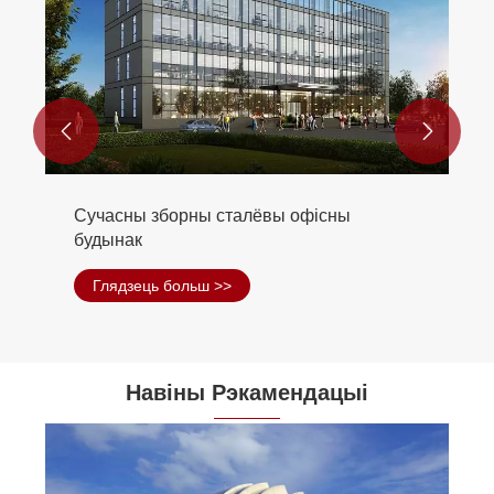


Сталёвая вертыкальная ферма
Глядзець больш >>
Навіны Рэкамендацыі