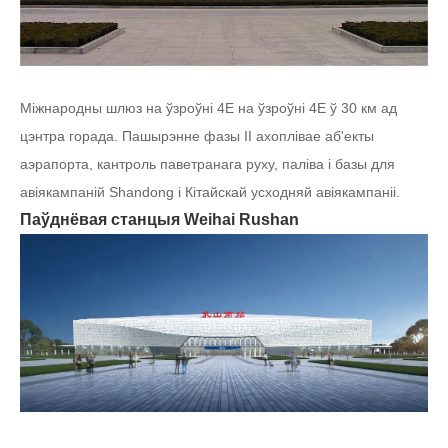
Міжнародны шлюз на ўзроўні 4E на ўзроўні 4E ў 30 км ад
цэнтра горада. Пашырэнне фазы II ахоплівае аб'екты
аэрапорта, кантроль паветранага руху, паліва і базы для
авіякампаній Shandong і Кітайскай усходняй авіякампаніі.
Паўднёвая станцыя Weihai Rushan