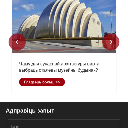


Добрыя навіны: Кампанія была ў гонар
апынуцца ў спісе першай партыі
інтэлектуальных будаўнічых вытворчых
Глядзець больш >>
прадпрыемстваў у горадзе Ціндао
Адправіць запыт