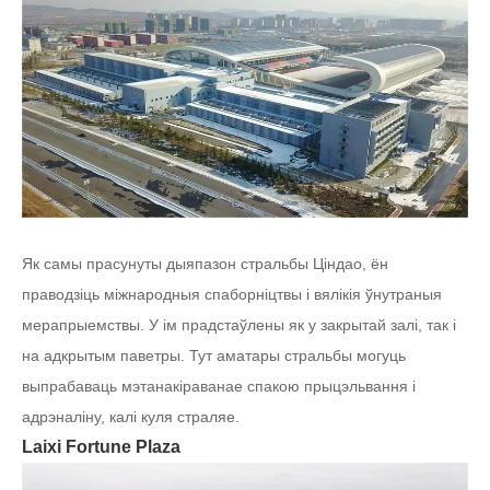
Як самы прасунуты дыяпазон стральбы Ціндао, ён
праводзіць міжнародныя спаборніцтвы і вялікія ўнутраныя
мерапрыемствы. У ім прадстаўлены як у закрытай залі, так і
на адкрытым паветры. Тут аматары стральбы могуць
выпрабаваць мэтанакіраванае спакою прыцэльвання і
адрэналіну, калі куля страляе.
Laixi Fortune Plaza