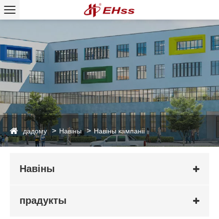
дадому
Навіны
Навіны кампаніі
Навіны
прадукты