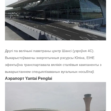
Другі па велічыні паветраны цэнтр Шансі (узроўня 4С).
Выкарыстоўваючы энергетычныя рэсурсы Юліна, EIHE
эфектыўна транспартавала вялікія сталёвыя кампаненты з
выкарыстаннем спецыялізаваных вугальных носьбітаў.
Аэрапорт Yantai Penglai