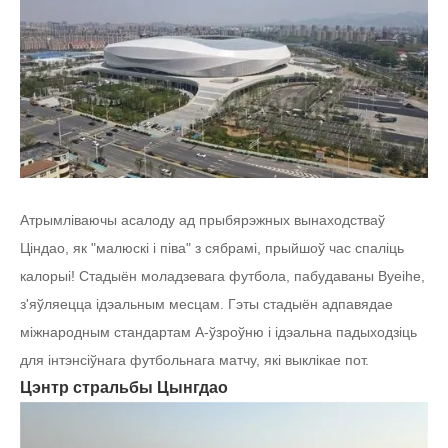
Атрымліваючы асалоду ад прыбярэжных вынаходстваў
Ціндао, як "малюскі і піва" з сябрамі, прыйшоў час спаліць
калорыі! Стадыён моладзевага футбола, пабудаваны Byeihe,
з'яўляецца ідэальным месцам. Гэты стадыён адпавядае
міжнародным стандартам A-ўзроўню і ідэальна падыходзіць
для інтэнсіўнага футбольнага матчу, які выклікае пот.
Цэнтр стральбы Цынгдао