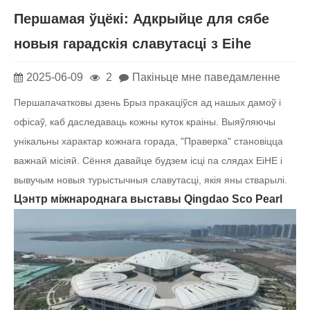
Першамая ўцёкі: Адкрыйце для сябе
новыя гарадскія славутасці з Eihe
2025-06-09
2
Пакіньце мне паведамленне
Першапачатковы дзень Брыз пракаціўся ад нашых дамоў і
офісаў, каб даследаваць кожны куток краіны. Выяўляючы
унікальны характар ​​кожнага горада, "Праверка" становіцца
важнай місіяй. Сёння давайце будзем ісці па слядах EiHE і
вывучым новыя турыстычныя славутасці, якія яны стварылі.
Цэнтр міжнароднага выставы Qingdao Sco Pearl