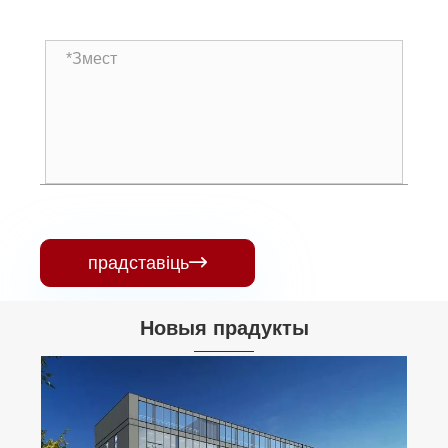
прадставіць

Новыя прадукты