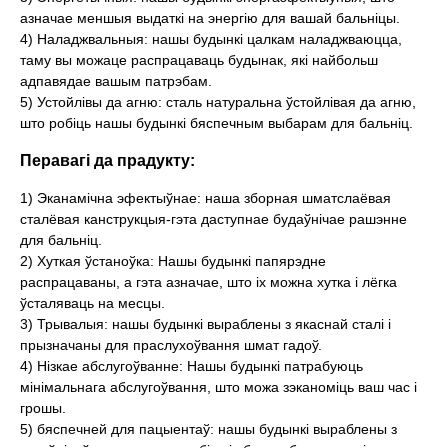
азначае меншыя выдаткі на энергію для вашай бальніцы.
4) Наладжвальныя: нашы будынкі цалкам наладжваюцца,
таму вы можаце распрацаваць будынак, які найбольш
адпавядае вашым патрэбам.
5) Устойлівы да агню: сталь натуральна ўстойлівая да агню,
што робіць нашы будынкі бяспечным выбарам для бальніц.
Перавагі да прадукту:
1) Эканамічна эфектыўнае: наша зборная шматслаёвая
сталёвая канструкцыя-гэта даступнае будаўнічае рашэнне
для бальніц.
2) Хуткая ўстаноўка: Нашы будынкі папярэдне
распрацаваны, а гэта азначае, што іх можна хутка і лёгка
ўсталяваць на месцы.
3) Трывалыя: нашы будынкі выраблены з якаснай сталі і
прызначаны для праслухоўвання шмат гадоў.
4) Нізкае абслугоўванне: Нашы будынкі патрабуюць
мінімальнага абслугоўвання, што можа зэканоміць ваш час і
грошы.
5) бяспечней для пацыентаў: нашы будынкі выраблены з