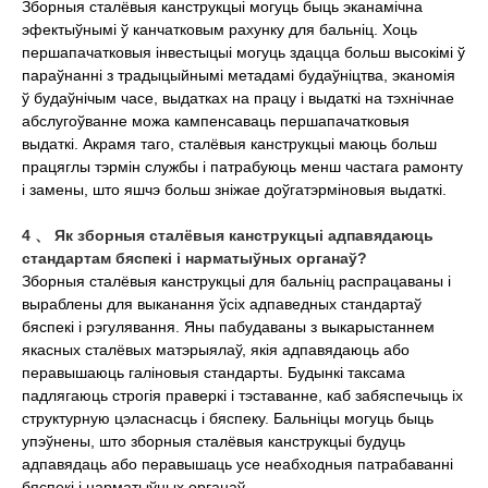
Зборныя сталёвыя канструкцыі могуць быць эканамічна
эфектыўнымі ў канчатковым рахунку для бальніц. Хоць
першапачатковыя інвестыцыі могуць здацца больш высокімі ў
параўнанні з традыцыйнымі метадамі будаўніцтва, эканомія
ў будаўнічым часе, выдатках на працу і выдаткі на тэхнічнае
абслугоўванне можа кампенсаваць першапачатковыя
выдаткі. Акрамя таго, сталёвыя канструкцыі маюць больш
працяглы тэрмін службы і патрабуюць менш частага рамонту
і замены, што яшчэ больш зніжае доўгатэрміновыя выдаткі.
4 、 Як зборныя сталёвыя канструкцыі адпавядаюць
стандартам бяспекі і нарматыўных органаў?
Зборныя сталёвыя канструкцыі для бальніц распрацаваны і
выраблены для выканання ўсіх адпаведных стандартаў
бяспекі і рэгулявання. Яны пабудаваны з выкарыстаннем
якасных сталёвых матэрыялаў, якія адпавядаюць або
перавышаюць галіновыя стандарты. Будынкі таксама
падлягаюць строгія праверкі і тэставанне, каб забяспечыць іх
структурную цэласнасць і бяспеку. Бальніцы могуць быць
упэўнены, што зборныя сталёвыя канструкцыі будуць
адпавядаць або перавышаць усе неабходныя патрабаванні
бяспекі і нарматыўных органаў.