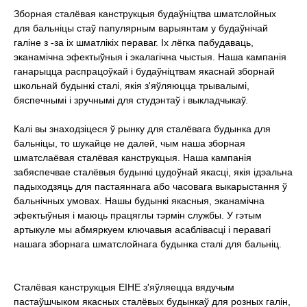
Зборная сталёвая канструкцыя будаўніцтва шматслойных
для бальніцы стаў папулярным варыянтам у будаўнічай
галіне з -за іх шматлікіх пераваг. Іх лёгка пабудаваць,
эканамічна эфектыўныя і экалагічна чыстыя. Наша кампанія
ганарыцца распрацоўкай і будаўніцтвам якаснай зборнай
школьнай будынкі сталі, якія з'яўляюцца трывалымі,
бяспечнымі і зручнымі для студэнтаў і выкладчыкаў.
Калі вы знаходзіцеся ў рынку для сталёвага будынка для
бальніцы, то шукайце не далей, чым наша зборная
шматслаёвая сталёвая канструкцыя. Наша кампанія
забяспечвае сталёвыя будынкі цудоўнай якасці, якія ідэальна
падыходзяць для пастаяннага або часовага выкарыстання ў
бальнічных умовах. Нашы будынкі якасныя, эканамічна
эфектыўныя і маюць працяглы тэрмін службы. У гэтым
артыкуле мы абмяркуем ключавыя асаблівасці і перавагі
нашага зборнага шматслойнага будынка сталі для бальніц.
Сталёвая канструкцыя EIHE з'яўляецца вядучым
пастаўшчыком якасных сталёвых будынкаў для розных галін,