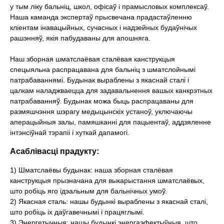
у тым ліку бальніц, школ, офісаў і прамысловых комплексаў.
Наша каманда экспертаў прысвечана прадастаўленню
кліентам інавацыйных, сучасных і надзейных будаўнічых
рашэнняў, якія пабудаваны для апошняга.
Наш зборная шматслаёвая сталёвая канструкцыя
спецыяльна распрацавана для бальніц з шматслойнымі
патрабаваннямі. Будынак выраблены з якаснай сталі і
цалкам наладжваецца для задавальнення вашых канкрэтных
патрабаванняў. Будынак можа быць распрацаваны для
размяшчэння шэрагу медыцынскіх устаноў, уключаючы
аперацыйныя залы, памяшканні для пацыентаў, аддзяленне
інтэнсіўнай тэрапіі і хуткай дапамогі.
Асаблівасці прадукту:
1) Шматслаёвы будынак: наша зборная сталёвая
канструкцыя прызначана для выкарыстання шматслаёвых,
што робіць яго ідэальным для бальнічных умоў.
2) Якасная сталь: нашы будынкі выраблены з якаснай сталі,
што робіць іх даўгавечнымі і працяглымі.
3) Энергетычныя: нашы будынкі энергаэфектыўныя, што