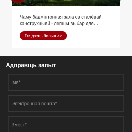
Чаму бадмінтонная зала са сталёвай
канструкцыяй - лепшы выбар для
сучасных спартыўных збудаванняў
Глядзець больш >>
Адправіць запыт