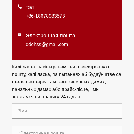

тэл
+86-18678983573
Электронная пошта

qdehss@gmail.com
Калі ласка, пакіньце нам сваю электронную
пошту, калі ласка, па пытаннях аб будаўніцтве са
сталёвым каркасам, кантэйнерных дамах,
панэльных дамах або прайс-лісце, і мы
звяжамся на працягу 24 гадзін.