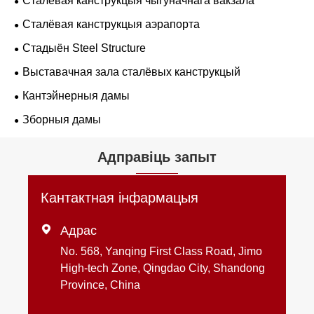
Сталёвая канструкцыя чыгуначнага вакзала
Сталёвая канструкцыя аэрапорта
Стадыён Steel Structure
Выставачная зала сталёвых канструкцый
Кантэйнерныя дамы
Зборныя дамы
Адправіць запыт
Кантактная інфармацыя

Адрас
No. 568, Yanqing First Class Road, Jimo
High-tech Zone, Qingdao City, Shandong
Province, China