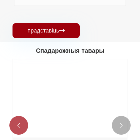
прадставіць

Спадарожныя тавары

