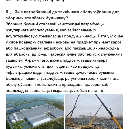
5 、 Якія патрабаванні да тэхнічнага абслугоўвання для
зборных сталёвых будынкаў?
Зборныя будынкі сталёвай канструкцыі патрабуюць
рэгулярнага абслугоўвання, каб забяспечыць іх
доўгатэрміновую трываласць і прадукцыйнасць. Гэта ўключае
ў сябе праверку сталёвай асновы на прадмет прыкмет карозіі
або пашкоджанняў, афарбоўкі або пакрыцця, як неабходна
для абароны ад іржы, і забеспячэнне бяспекі ўсіх злучэнняў і
зашпілек. Акрамя таго, важна падтрымліваць канверт
будынка, уключаючы дах і сцены, каб прадухіліць
інфільтрацыю вады і падтрымліваць цэласнасць будынка.
Бальніцы павінны ўсталёўваць рэгулярны графік тэхнічнага
абслугоўвання і перыядычна праводзіць праверкі, каб
неадкладна вызначыць і вырашыць любыя пытанні.