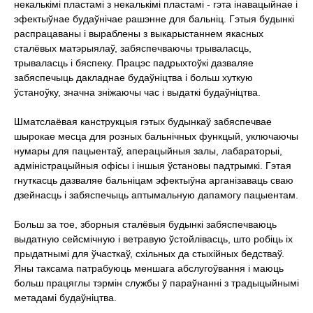
некалькімі пластамі з некалькімі пластамі - гэта інавацыйнае і
эфектыўнае будаўнічае рашэнне для бальніц. Гэтыя будынкі
распрацаваны і выраблены з выкарыстаннем якасных
сталёвых матэрыялаў, забяспечваючы трываласць,
трываласць і бяспеку. Працэс падрыхтоўкі дазваляе
забяспечыць дакладнае будаўніцтва і больш хуткую
ўстаноўку, значна зніжаючы час і выдаткі будаўніцтва.
Шматслаёвая канструкцыя гэтых будынкаў забяспечвае
шырокае месца для розных бальнічных функцый, уключаючы
нумары для пацыентаў, аперацыйныя залы, лабараторыі,
адміністрацыйныя офісы і іншыя ўстановы падтрымкі. Гэтая
гнуткасць дазваляе бальніцам эфектыўна арганізаваць сваю
дзейнасць і забяспечыць аптымальную дапамогу пацыентам.
Больш за тое, зборныя сталёвыя будынкі забяспечваюць
выдатную сейсмічную і ветравую ўстойлівасць, што робіць іх
прыдатнымі для ўчасткаў, схільных да стыхійных бедстваў.
Яны таксама патрабуюць меншага абслугоўвання і маюць
больш працяглы тэрмін службы ў параўнанні з традыцыйнымі
метадамі будаўніцтва.