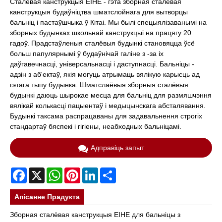
Сталёвая канструкцыя EIHE - гэта зборная сталёвая
канструкцыя будаўніцтва шматслойнага для вытворцы
бальніц і пастаўшчыка ў Кітаі. Мы былі спецыялізаванымі на
зборных будынках школьнай канструкцыі на працягу 20
гадоў. Прадстаўленыя сталёвыя будынкі становяцца ўсё
больш папулярнымі ў будаўнічай галіне з -за іх
даўгавечнасці, універсальнасці і даступнасці. Бальніцы -
адзін з аб'ектаў, якія могуць атрымаць вялікую карысць ад
гэтага тыпу будынка. Шматслаёвыя зборныя сталёвыя
будынкі даюць шырокае месца для бальніц для размяшчэння
вялікай колькасці пацыентаў і медыцынскага абсталявання.
Будынкі таксама распрацаваны для задавальнення строгіх
стандартаў бяспекі і гігіены, неабходных бальніцамі.
Адправіць запыт
Facebook
X
WhatsApp
Pinterest
LinkedIn
Share
Апісанне Прадукта
Зборная сталёвая канструкцыя EIHE для бальніцы з