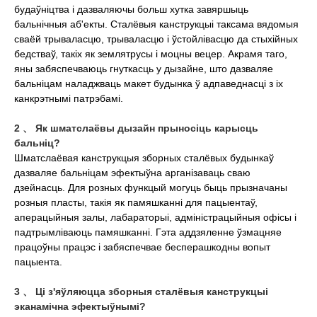
будаўніцтва і дазваляючы больш хутка завяршыць
бальнічныя аб'екты. Сталёвыя канструкцыі таксама вядомыя
сваёй трываласцю, трываласцю і ўстойлівасцю да стыхійных
бедстваў, такіх як землятрусы і моцны вецер. Акрамя таго,
яны забяспечваюць гнуткасць у дызайне, што дазваляе
бальніцам наладжваць макет будынка ў адпаведнасці з іх
канкрэтнымі патрэбамі.
2 、 Як шматслаёвы дызайн прыносіць карысць
бальніц?
Шматслаёвая канструкцыя зборных сталёвых будынкаў
дазваляе бальніцам эфектыўна арганізаваць сваю
дзейнасць. Для розных функцый могуць быць прызначаны
розныя пласты, такія як памяшканні для пацыентаў,
аперацыйныя залы, лабараторыі, адміністрацыйныя офісы і
падтрымліваюць памяшканні. Гэта аддзяленне ўзмацняе
працоўны працэс і забяспечвае бесперашкодны вопыт
пацыента.
3 、 Ці з'яўляюцца зборныя сталёвыя канструкцыі
эканамічна эфектыўнымі?