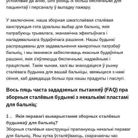
устойлівай да агню, што робіць іх больш бяспечнымі для
пацыентаў і персаналу ў выпадку пажару.
У заключэнне, наша зборная шматслаёвая сталёвая
канструкцыя-гэта ідэальны выбар для бальніц, якія
патрабуюць трывалага, эканамічна эфектыўнага і
наладжвальнага будаўнічага рашэння. Нашы будынкі
распрацаваны для задавальнення канкрэтных патрэбаў
бальніц, і мы імкнемся забяспечваць якасныя будаўнічыя
рашэнні, якія з'яўляюцца бяспечнымі, надзейнымі і
працяглымі. Такім чынам, калі вы знаходзіцеся ў рынку
сталёвага будынка для вашай бальніцы, звяжыцеся з намі
сёння, каб даведацца больш пра нашы прадукты і паслугі.
Вось пяць часта зададзеных пытанняў (FAQ) пра
зборныя сталёвыя будынкі з некалькімі пластамі
для бальніц:
1 、 Якія перавагі выкарыстання зборных сталёвых
будынкаў для бальніц?
Зборныя сталёвыя канструкцыі прапануюць некалькі пераваг
для бальніц. Яны хутка ўсталёўваюць, скарачаючы час