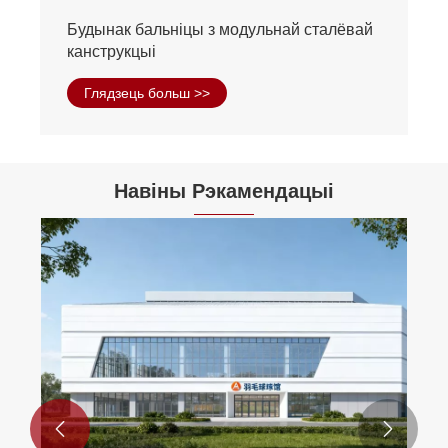
Будынак бальніцы з модульнай сталёвай
канструкцыі
Глядзець больш >>
Навіны Рэкамендацыі

