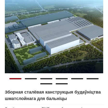
Зборная сталёвая канструкцыя будаўніцтва
шматслойнага для бальніцы