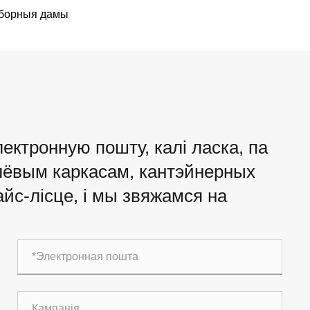
борныя дамы
лектронную пошту, калі ласка, па
алёвым каркасам, кантэйнерных
йс-лісце, і мы звяжамся на