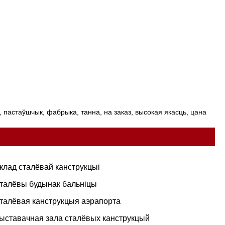
а, пастаўшчык, фабрыка, танна, на заказ, высокая якасць, цана
клад сталёвай канструкцыі
талёвы будынак бальніцы
талёвая канструкцыя аэрапорта
ыставачная зала сталёвых канструкцый