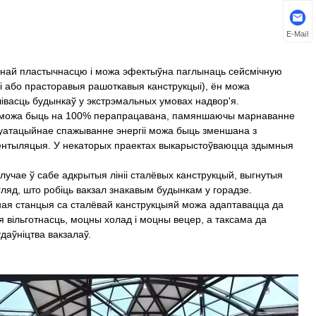
E-Mail
оцнай пластычнасцю і можа эфектыўна паглынаць сейсмічную
і або прасторавыя рашоткавыя канструкцыі), ён можа
лівасць будынкаў у экстрэмальных умовах надвор'я.
аль можа быць на 100% перапрацавана, памяншаючы марнаванне
плуатацыйнае спажыванне энергіі можа быць зменшана з
 вентыляцыя. У некаторых праектах выкарыстоўваюцца здымныя
лучае ў сабе адкрытыя лініі сталёвых канструкцый, выгнутыя
ляд, што робіць вакзал знакавым будынкам у горадзе.
ная станцыя са сталёвай канструкцыяй можа адаптавацца да
я вільготнасць, моцны холад і моцны вецер, а таксама да
даўніцтва вакзалаў.