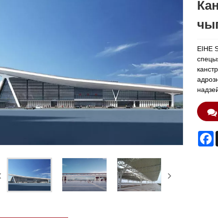
Ка
чыг
EIHE 
спецыя
канст
адрозн
надзей
F