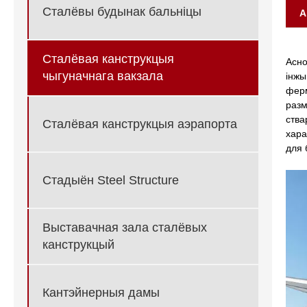
Сталёвы будынак бальніцы
А
Сталёвая канструкцыя
Асно
чыгуначнага вакзала
інжы
ферм
разм
ства
Сталёвая канструкцыя аэрапорта
хара
для 
Стадыён Steel Structure
Выставачная зала сталёвых
канструкцый
Кантэйнерныя дамы