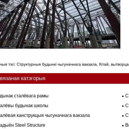
чыя тэгі: Структурныя будынкі чыгуначнага вакзала, Кітай, вытворц
вязаная катэгорыя
дынак сталёвага рамы
С
алёвы будынак школы
С
алёвая канструкцыя чыгуначнага вакзала
С
адыён Steel Structure
В