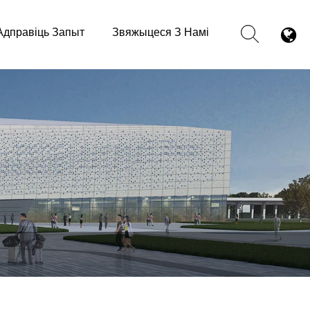
Адправіць Запыт
Звяжыцеся З Намі