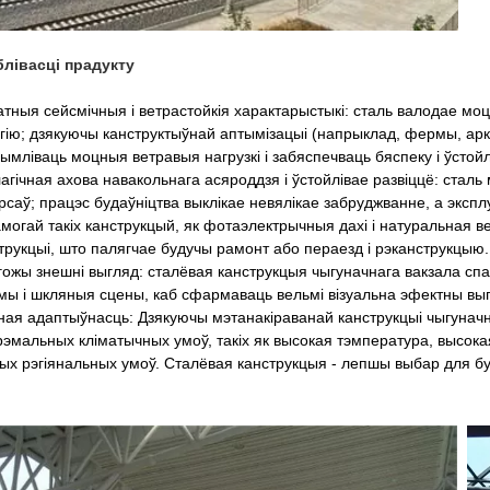
блівасці прадукту
тныя сейсмічныя і ветрастойкія характарыстыкі: сталь валодае м
гію; дзякуючы канструктыўнай аптымізацыі (напрыклад, фермы, арк
ымліваць моцныя ветравыя нагрузкі і забяспечваць бяспеку і ўстой
агічная ахова навакольнага асяроддзя і ўстойлівае развіццё: ст
рсаў; працэс будаўніцтва выклікае невялікае забруджванне, а экс
могай такіх канструкцый, як фотаэлектрычныя дахі і натуральная
трукцыі, што палягчае будучы рамонт або пераезд і рэканструкцыю.
ожы знешні выгляд: сталёвая канструкцыя чыгуначнага вакзала спа
ы і шкляныя сцены, каб сфармаваць вельмі візуальна эфектны выг
ая адаптыўнасць: Дзякуючы мэтанакіраванай канструкцыі чыгунач
рэмальных кліматычных умоў, такіх як высокая тэмпература, высока
ых рэгіянальных умоў. Сталёвая канструкцыя - лепшы выбар для бу