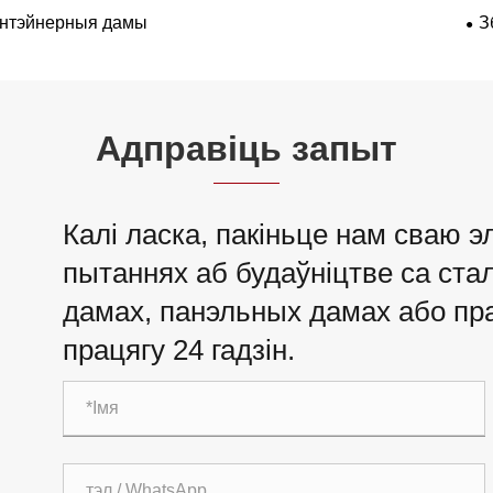
нтэйнерныя дамы
З
Адправіць запыт
Калі ласка, пакіньце нам сваю э
пытаннях аб будаўніцтве са ст
дамах, панэльных дамах або пра
працягу 24 гадзін.