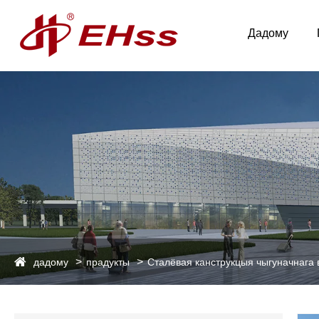
Дадому
дадому
прадукты
Сталёвая канструкцыя чыгуначнага 