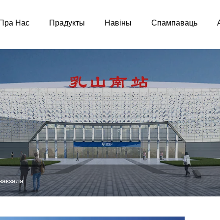
Пра Нас
Прадукты
Навіны
Спампаваць
вакзала