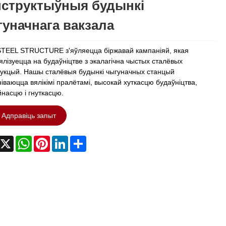
нструктыўныя будынкі
уначнага вакзала
STEEL STRUCTURE з'яўляецца біржавай кампаніяй, якая
лізуецца на будаўніцтве з экалагічна чыстых сталёвых
рукцый. Нашы сталёвыя будынкі чыгуначных станцый
іваюцца вялікімі пралётамі, высокай хуткасцю будаўніцтва,
насцю і гнуткасцю.
Адправіць запыт
acebook
X
WhatsApp
Pinterest
LinkedIn
Share