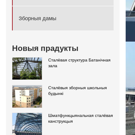
Зборныя дамы
Новыя прадукты
Сталёвая структура Батанічная
зала
Сталёвыя зборныя школьныя
будынкі
Шматфункцыянальная сталёвая
канструкцыя