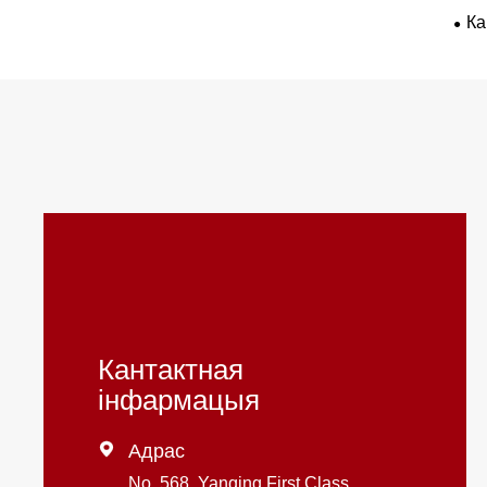
Ка
Кантактная
інфармацыя

Адрас
No. 568, Yanqing First Class