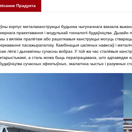
пісанне Прадукта
ўны корпус металаканструкцыі будынка чыгуначнага вакзала выкана
нернага праектавання і модульнай тэхналогіі будаўніцтва. Дызайн 
ы з вялікім пралётам або рашоткавыя канструкцыі могуць ствараць
еркавання пасажырапатоку. Камбінацыя шкляных навесаў і металічн
рае лёгкі і дынамічны сучасны вобраз. У той жа час сталёвыя канст
ктарыстыкамі, а сталь можа быць перапрацавана, што адпавядае к
будаўніцтва сучасных эфектыўных, экалагічна чыстых і разумных с