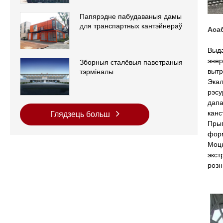
Папярэдне пабудаваныя дамы
для транспартных кантэйнераў
Аса
Выда
энер
Зборныя сталёвыя паветраныя
вытр
тэрміналы
Экал
рэсу
дапа
канс
Глядзець больш
Прыг
форм
Моцн
экст
розн