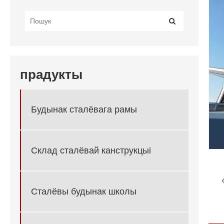
прадукты
Будынак сталёвага рамы
Склад сталёвай канструкцыі
Сталёвы будынак школы