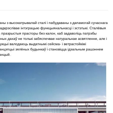
ны з высокатрывалай сталі і пабудаваны з дапамогай сучаснага
падкрэслівае інтэграцыю функцыянальнасці і эстэтыкі. Сталёвыя
 празрыстыя прасторы без калон, каб задаволіць патрэбы
ых дахаў не толькі забяспечвае натуральнае асвятленне, але і
рукцыі валодаюць выдатнымі сейсма- і ветрастойкімі
анцэпцыі зялёных будынкаў і становіцца ідэальным рашэннем
танцый.