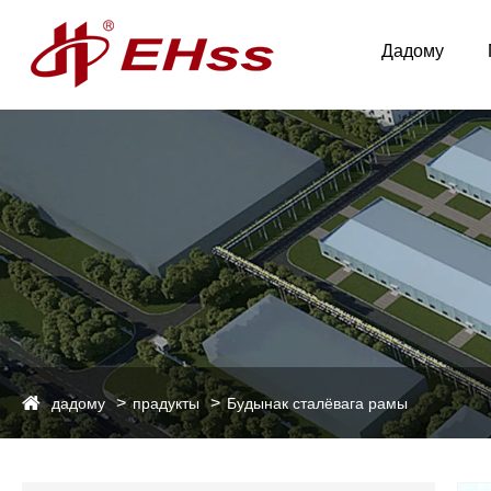
Дадому
дадому
прадукты
Будынак сталёвага рамы