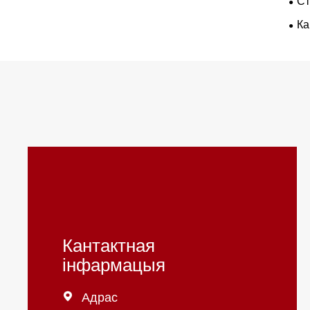
Ст
Ка
Кантактная
інфармацыя

Адрас