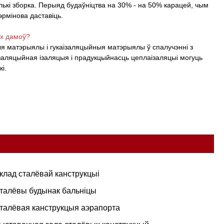
олькі зборка. Перыяд будаўніцтва на 30% - на 50% карацей, чым
эрмінова даставіць.
ых дамоў?
ыя матэрыялы і гукаізаляцыйныя матэрыялы ў спалучэнні з
ізаляцыйная ізаляцыя і прадукцыйнасць цеплаізаляцыі могуць
і.
клад сталёвай канструкцыі
талёвы будынак бальніцы
талёвая канструкцыя аэрапорта