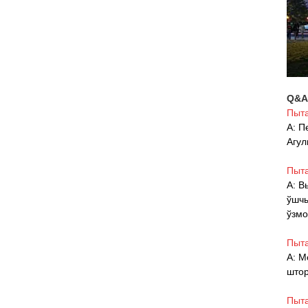
Q&
Пыта
A: П
Агул
Пыта
A: В
ўшчы
ўзмо
Пыта
A: М
штор
Пыта