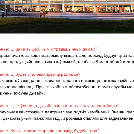
A
нне: Ці цана вышэй, чым у традыцыйных дамах?
ершапачатковы кошт матэрыялу вышэй, але перыяд будаўніцтва кара
ьная прадукцыйнасць выдаткаў вышэй, асабліва ў маштабнай станд
нне: Ці будзе сталёвая іржа ці раз'ядае?
ыкарыстоўваюцца ацынкаванне гарачага пакрыцця, антыкаразійныя 
льненне вільгаці. Пры звычайным абслугоўванні тэрмін службы мож
цнены ахоўны дызайн.
нне: Ці з'яўляецца дызайн знешняга выгляду аднастайным?
одульная канструкцыя падтрымлівае гнуткія камбінацыі. Знешні ф
, дэкаратыўнымі панэлямі і г.д., з рознымі стылямі для задавальне
нне: Колькі можна скараціць перыяд будаўніцтва?