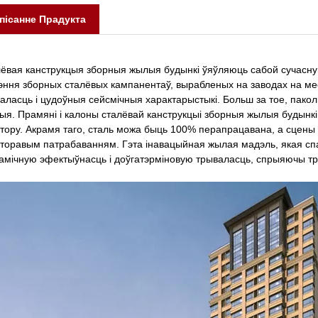
пісанне Прадукта
ёвая канструкцыя зборныя жылыя будынкі ўяўляюць сабой сучасну
эння зборных сталёвых кампанентаў, вырабленых на заводах на ме
аласць і цудоўныя сейсмічныя характарыстыкі. Больш за тое, пако
ыя. Прамяні і калоны сталёвай канструкцыі зборныя жылыя будын
тору. Акрамя таго, сталь можа быць 100% перапрацавана, а сцены
торавым патрабаванням. Гэта інавацыйная жылая мадэль, якая сп
амічную эфектыўнасць і доўгатэрміновую трываласць, спрыяючы тра