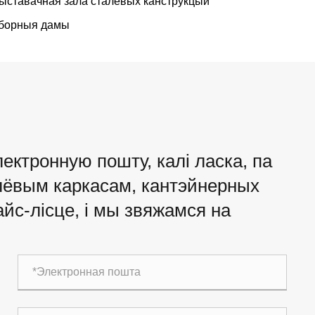
ыставачная зала сталёвых канструкцый
борныя дамы
лектронную пошту, калі ласка, па
алёвым каркасам, кантэйнерных
йс-лісце, і мы звяжамся на