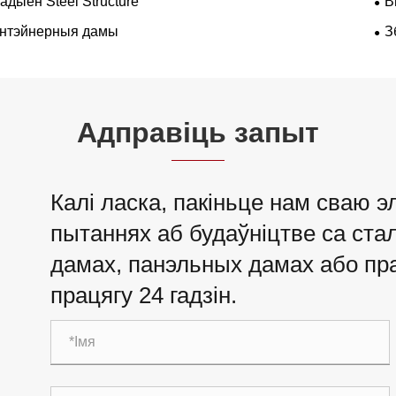
адыён Steel Structure
В
нтэйнерныя дамы
З
Адправіць запыт
Калі ласка, пакіньце нам сваю э
пытаннях аб будаўніцтве са ст
дамах, панэльных дамах або пра
працягу 24 гадзін.