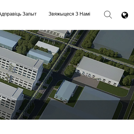
Адправіць Запыт
Звяжыцеся З Намі