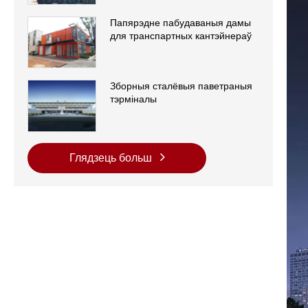
Папярэдне пабудаваныя дамы
для транспартных кантэйнераў
Зборныя сталёвыя паветраныя
тэрміналы
Глядзець больш