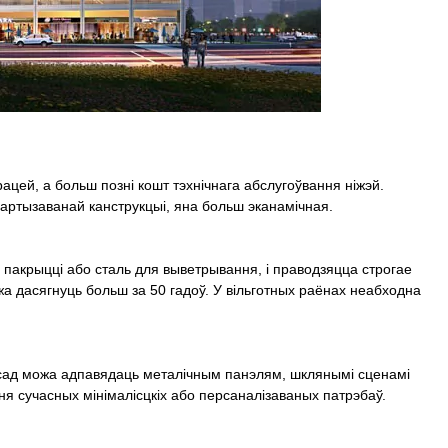
цей, а больш позні кошт тэхнічнага абслугоўвання ніжэй.
артызаванай канструкцыі, яна больш эканамічная.
пакрыцці або сталь для выветрывання, і праводзяцца строгае
а дасягнуць больш за 50 гадоў. У вільготных раёнах неабходна
асад можа адпавядаць металічным панэлям, шклянымі сценамі
ння сучасных мінімалісцкіх або персаналізаваных патрэбаў.