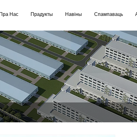
Пра Нас
Прадукты
Навіны
Спампаваць