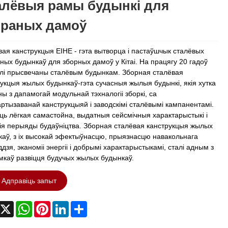
алёвыя рамы будынкі для
браных дамоў
ая канструкцыя EIHE - гэта вытворца і пастаўшчык сталёвых
ных будынкаў для зборных дамоў у Кітаі. На працягу 20 гадоў
лі прысвечаны сталёвым будынкам. Зборная сталёвая
укцыя жылых будынкаў-гэта сучасныя жылыя будынкі, якія хутка
ы з дапамогай модульнай тэхналогіі зборкі, са
ртызаванай канструкцыяй і заводскімі сталёвымі кампанентамі.
сць лёгкая самастойна, выдатныя сейсмічныя характарыстыкі і
ія перыяды будаўніцтва. Зборная сталёвая канструкцыя жылых
аў, з іх высокай эфектыўнасцю, прыязнасцю навакольнага
дзя, эканоміі энергіі і добрымі характарыстыкамі, сталі адным з
мкаў развіцця будучых жылых будынкаў.
Адправіць запыт
acebook
X
WhatsApp
Pinterest
LinkedIn
Share