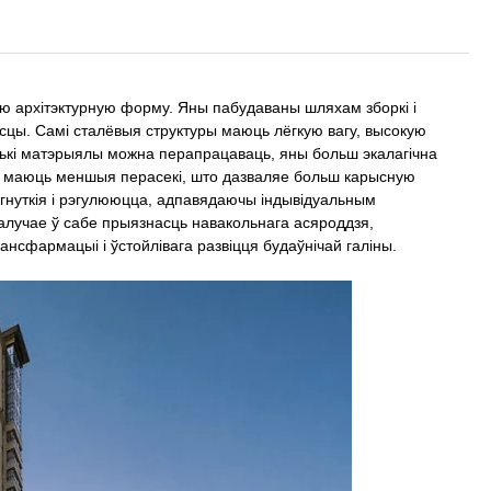
ю архітэктурную форму. Яны пабудаваны шляхам зборкі і
сцы. Самі сталёвыя структуры маюць лёгкую вагу, высокую
лькі матэрыялы можна перапрацаваць, яны больш экалагічна
кі маюць меншыя перасекі, што дазваляе больш карысную
 гнуткія і рэгулююцца, адпавядаючы індывідуальным
алучае ў сабе прыязнасць навакольнага асяроддзя,
нсфармацыі і ўстойлівага развіцця будаўнічай галіны.