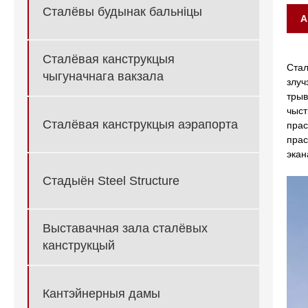
Сталёвы будынак бальніцы
А
Сталёвая канструкцыя
Стал
чыгуначнага вакзала
злуч
трыв
чыст
Сталёвая канструкцыя аэрапорта
прас
прас
экан
Стадыён Steel Structure
Выставачная зала сталёвых
канструкцый
Кантэйнерныя дамы