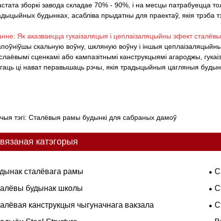
астата зборкі завода складае 70% - 90%, і на месцы патрабуецца т
адыцыйных будынках, асабліва прыдатны для праектаў, якія трэба т
нне: Як аказваецца гукаізаляцыя і цеплаізаляцыйны эфект сталёв
апоўніўшы скальную воўну, шкляную воўну і іншыя цеплаізаляцыйн
слаёвымі сценкамі або кампазітнымі канструкцыямі агароджы, гука
гаць ці нават перавышаць рэчы, якія традыцыйныя цагляныя будынк
чыя тэгі: Сталёвыя рамы будынкі для сабраных дамоў
вязаная катэгорыя
дынак сталёвага рамы
С
алёвы будынак школы
С
алёвая канструкцыя чыгуначнага вакзала
С