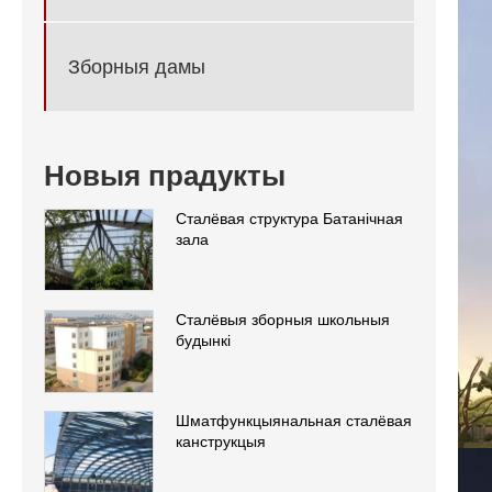
Зборныя дамы
Новыя прадукты
Сталёвая структура Батанічная
зала
Сталёвыя зборныя школьныя
будынкі
Шматфункцыянальная сталёвая
канструкцыя