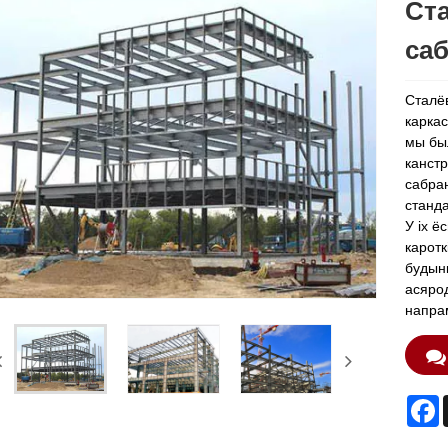
Ст
са
Сталёв
каркас
мы бы
канстр
сабран
станда
У іх ё
каротк
будынк
асярод
напра
F