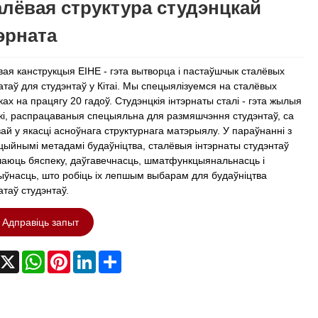
лёвая структура студэнцкай
эрната
ая канструкцыя EIHE - гэта вытворца і пастаўшчык сталёвых
атаў для студэнтаў у Кітаі. Мы спецыялізуемся на сталёвых
ах на працягу 20 гадоў. Студэнцкія інтэрнаты сталі - гэта жылыя
кі, распрацаваныя спецыяльна для размяшчэння студэнтаў, са
ай у якасці асноўнага структурнага матэрыялу. У параўнанні з
ыйнымі метадамі будаўніцтва, сталёвыя інтэрнаты студэнтаў
чаюць бяспеку, даўгавечнасць, шматфункцыянальнасць і
ўнасць, што робіць іх лепшым выбарам для будаўніцтва
атаў студэнтаў.
Адправіць запыт
acebook
X
WhatsApp
Pinterest
LinkedIn
Share