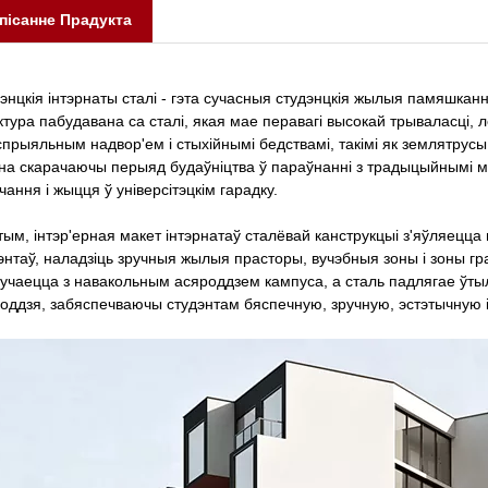
пісанне Прадукта
энцкія інтэрнаты сталі - гэта сучасныя студэнцкія жылыя памяшканн
ктура пабудавана са сталі, якая мае перавагі высокай трываласці,
спрыяльным надвор'ем і стыхійнымі бедствамі, такімі як землятрусы.
на скарачаючы перыяд будаўніцтва ў параўнанні з традыцыйнымі м
чання і жыцця ў універсітэцкім гарадку.
тым, інтэр'ерная макет інтэрнатаў сталёвай канструкцыі з'яўляецца
энтаў, наладзіць зручныя жылыя прасторы, вучэбныя зоны і зоны гр
учаецца з навакольным асяроддзем кампуса, а сталь падлягае ўтыл
оддзя, забяспечваючы студэнтам бяспечную, зручную, эстэтычную і