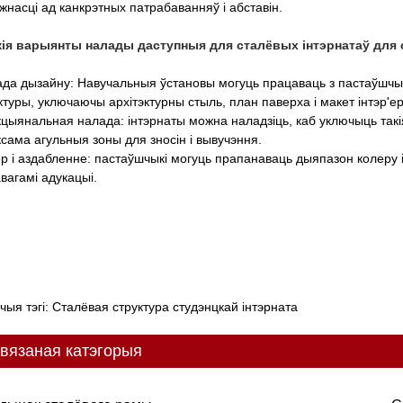
жнасці ад канкрэтных патрабаванняў і абставін.
Якія варыянты налады даступныя для сталёвых інтэрнатаў для
да дызайну: Навучальныя ўстановы могуць працаваць з пастаўшчыка
ктуры, уключаючы архітэктурны стыль, план паверха і макет інтэр'ер
цыянальная налада: інтэрнаты можна наладзіць, каб уключыць такія
ксама агульныя зоны для зносін і вывучэння.
р і аздабленне: пастаўшчыкі могуць прапанаваць дыяпазон колеру 
вагамі адукацыі.
чыя тэгі: Сталёвая структура студэнцкай інтэрната
вязаная катэгорыя