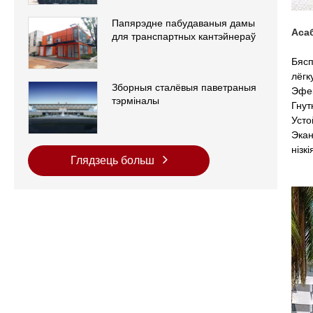
Папярэдне пабудаваныя дамы
Аса
для транспартных кантэйнераў
Бясп
лёгк
Зборныя сталёвыя паветраныя
Эфек
тэрміналы
Гнут
Усто
Экан
нізк
Глядзець больш