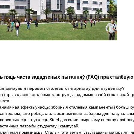
ь пяць часта зададзеных пытанняў (FAQ) пра сталёвую 
кія асноўныя перавагі сталёвых інтэрнатаў для студэнтаў?
ла і трываласць: сталёвыя канструкцыі вядомыя сваёй выключнай т
рната.
анамічная эфектыўнасць: зборныя сталёвыя кампаненты і больш ху
кантролем, што робіць сталь эканамічным выбарам для навучальны
іверсальнасць: гнуткасць Steel дазваляе шырокаму спектру архітэкт
астайныя патрэбы студэнтаў і кампусаў.
алагічная прыязнасць: Сталь - гэта вельмі ўтылізаваны матэрыял, я