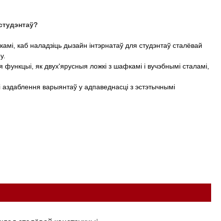
 студэнтаў?
мі, каб наладзіць дызайн інтэрнатаў для студэнтаў сталёвай
у.
 функцыі, як двух'ярусныя ложкі з шафкамі і вучэбнымі сталамі,
і аздаблення варыянтаў у адпаведнасці з эстэтычнымі