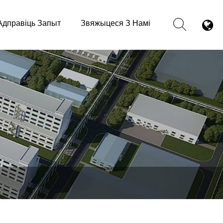
Адправіць Запыт
Звяжыцеся З Намі