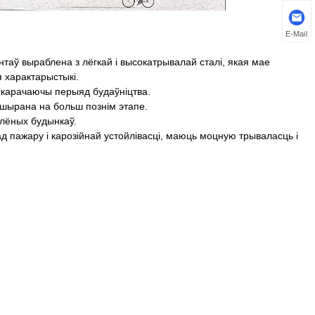
E-Mail
нтаў выраблена з лёгкай і высокатрывалай сталі, якая мае
я характарыстыкі.
скарачаючы перыяд будаўніцтва.
пашырана на больш познім этапе.
ялёных будынкаў.
 пажару і карозійнай устойлівасці, маюць моцную трываласць і