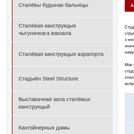
Сталёвы будынак бальніцы
А
Сталёвая канструкцыя
Студ
чыгуначнага вакзала
стру
з не
знач
наву
Сталёвая канструкцыя аэрапорта
Між 
студ
спал
Стадыён Steel Structure
асяр
Выставачная зала сталёвых
канструкцый
Кантэйнерныя дамы