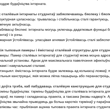
оддзе будаўніцтва інтэрната.
к сталёвыя інтэрнаты студэнтаў забяспечваюць бяспеку і бясп
руктурная цэласнасць: трываласць і стабільнасць сталі гарантуюць,
мічную актыўнасць.
аблівасці бяспекі: інтэрнаты могуць уключаць дадатковыя функцыі б
энтаў і іх рэчы.
жарная ўстойлівасць: уласцівая агнявая ўстойлівасць сталі забяспеч
кія тыповыя памеры і ёмістасці сталёвай структуры для студэн
меры: Памер сталёвых інтэрнатаў для студэнтаў можа моцна адроз
чальнай установы. Аднак для максімальнага павелічэння эфектыўн
амі і навучальнымі сталамі.
тэнцыял: ёмістасць інтэрната будзе залежаць ад колькасці ложкаў,
льныя канструкцыі, якія можна лёгка пашырыць або перанастроіць, 
к доўга трэба, каб пабудаваць сталёвую канструкцыю для студ
рміны будаўніцтва: тэрміны будаўніцтва для сталёвага інтэрната дл
араў, як памер і складанасць праекта, а таксама ўмовы надвор'я.
ўніцтва звычайна прыводзяць да больш кароткіх тэрмінаў у параўна
зліковы час: прыблізная ацэнка тыповага праекта інтэрната студэнта