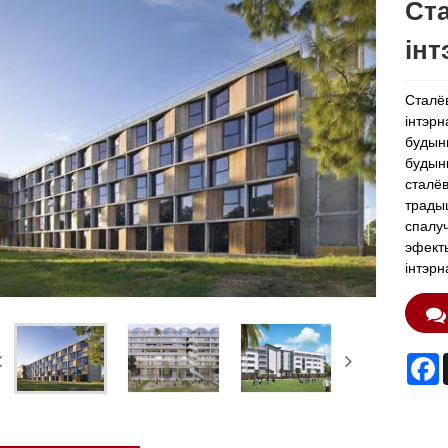
Ста
інт
Сталёв
інтэрн
будынк
будын
сталёв
традыц
спалу
эфекты
інтэрн
F