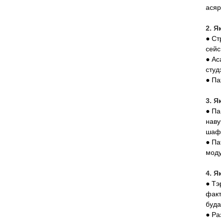
асяр
2. Я
● Ст
сейс
● Ас
студ
● Па
3. Я
● Па
наву
шафк
● Па
моду
4. Я
● Тэ
факт
буда
● Ра