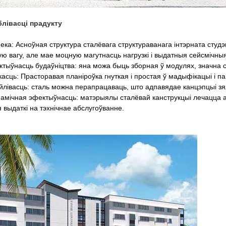
блівасці прадукту
ека: Асноўная структура сталёвага структураванага інтэрната студэ
ую вагу, але мае моцную магутнасць нагрузкі і выдатныя сейсмічны
тыўнасць будаўніцтва: яна можа быць зборная ў модулях, значна 
касць: Прасторавая планіроўка гнуткая і простая ў мадыфікацыі і 
йлівасць: сталь можна перапрацаваць, што адпавядае канцэпцыі з
амічная эфектыўнасць: матэрыялы сталёвай канструкцыі лечацца ад
ія выдаткі на тэхнічнае абслугоўванне.