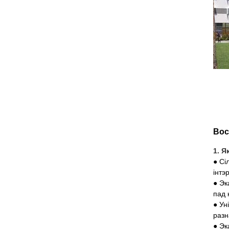
Вос
1. Я
● Сі
інтэ
● Эк
пад 
● Ун
разн
● Эк