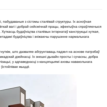
і, пабудаваныя з сістэмы сталёвай структуры. Іх асноўная
 лёгкай вагі і добрай сейсмічнай працы, эфектыўна спраўляючыся
 Хуткасць будаўніцтва сталёвых інтэрнатаў канструкцыі хуткая,
етадамі будаўніцтва і зніжаючы парушэнне нармальнага
 гнуткім, што дазваляе абгрунтаваць падзел на аснове патрэбаў
амадскай дзейнасці. Іх знешні дызайн просты і сучасны, добра
ізацыі, у адпаведнасці з канцэпцыямі аховы навакольнага
 ўстойлівае жыццё.