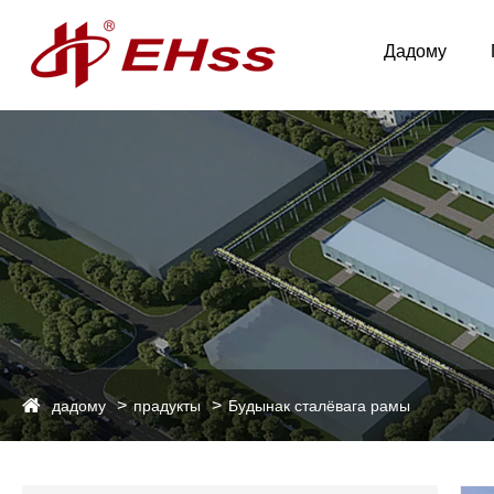
Дадому
дадому
прадукты
Будынак сталёвага рамы