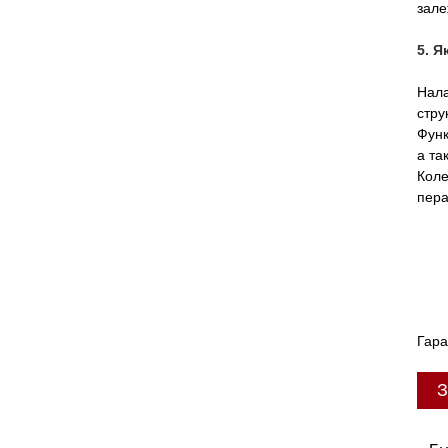
зале
5. 
Нала
стру
Функ
а та
Коле
пера
Гара
З