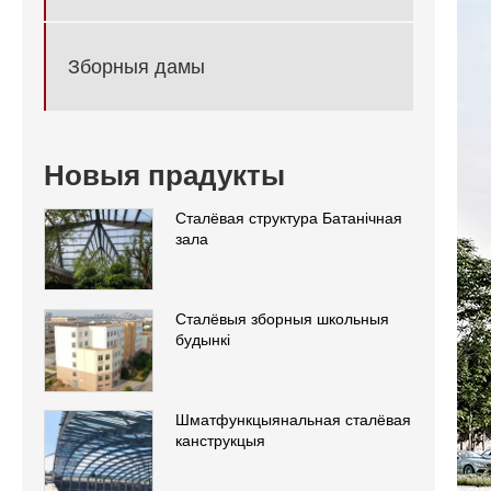
Зборныя дамы
Новыя прадукты
Сталёвая структура Батанічная
зала
Сталёвыя зборныя школьныя
будынкі
Шматфункцыянальная сталёвая
канструкцыя