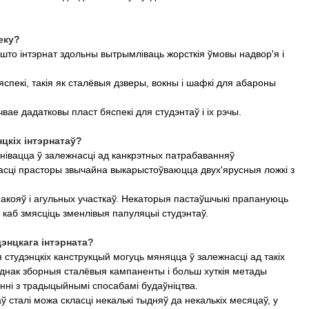
еку?
 што інтэрнат здольны вытрымліваць жорсткія ўмовы надвор'я і
яспекі, такія як сталёвыя дзверы, вокны і шафкі для абароны
вае дадатковы пласт бяспекі для студэнтаў і іх рэчы.
цкіх інтэрнатаў?
нівацца ў залежнасці ад канкрэтных патрабаванняў
асці прасторы звычайна выкарыстоўваюцца двух'ярусныя ложкі з
 пакояў і агульных участкаў. Некаторыя пастаўшчыкі прапануюць
каб змясціць зменлівыя папуляцыі студэнтаў.
энцкага інтэрната?
я студэнцкіх канструкцый могуць мяняцца ў залежнасці ад такіх
 Аднак зборныя сталёвыя кампаненты і больш хуткія метады
нні з традыцыйнымі спосабамі будаўніцтва.
ў сталі можа скласці некалькі тыдняў да некалькіх месяцаў, у