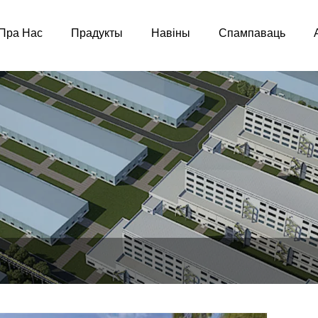
Пра Нас
Прадукты
Навіны
Спампаваць