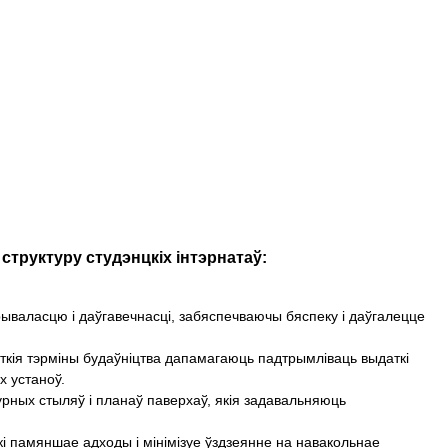
структуру студэнцкіх інтэрнатаў:
рываласцю і даўгавечнасці, забяспечваючы бяспеку і даўгалецце
ткія тэрміны будаўніцтва дапамагаюць падтрымліваць выдаткі
х устаноў.
урных стыляў і планаў паверхаў, якія задавальняюць
кі памяншае адходы і мінімізуе ўздзеянне на навакольнае