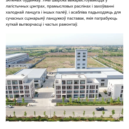
лагістычных цэнтрах, прамысловых раслінах і захоўванні
халоднай ланцуга і іншых палёў, і асабліва падыходзяць для
сучасных сцэнарыяў ланцужкоў паставак, якія патрабуюць
хуткай вытворчасці і частых рамонтаў.