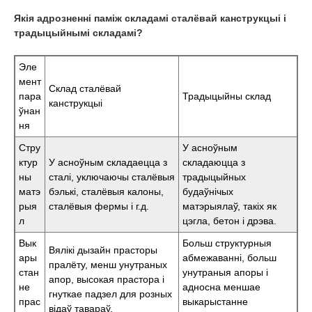
Якія адрозненні паміж складамі сталёвай канструкцыі і
традыцыйнымі складамі?
Эле
мент
Склад сталёвай
пара
Традыцыйны склад
канструкцыі
ўнан
ня
Стру
У асноўным
ктур
У асноўным складаецца з
складаюцца з
ны
сталі, уключаючы сталёвыя
традыцыйных
матэ
бэлькі, сталёвыя калоны,
будаўнічых
рыя
сталёвыя фермы і г.д.
матэрыялаў, такіх як
л
цэгла, бетон і дрэва.
Вык
Больш структурныя
Вялікі дызайн прасторы
ары
абмежаванні, больш
пралёту, менш унутраных
стан
унутраныя апоры і
апор, высокая прастора і
не
адносна меншае
гнуткае падзел для розных
прас
выкарыстанне
відаў тавараў.