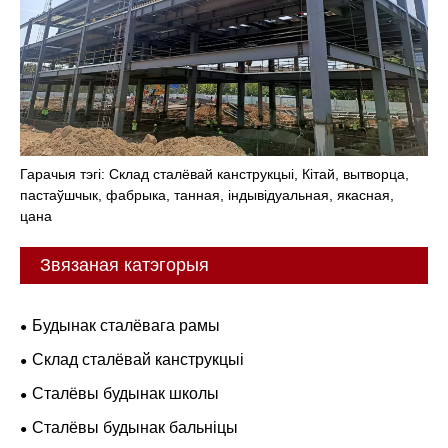
Гарачыя тэгі: Склад сталёвай канструкцыі, Кітай, вытворца,
пастаўшчык, фабрыка, танная, індывідуальная, якасная,
цана
Звязаная катэгорыя
Будынак сталёвага рамы
Склад сталёвай канструкцыі
Сталёвы будынак школы
Сталёвы будынак бальніцы