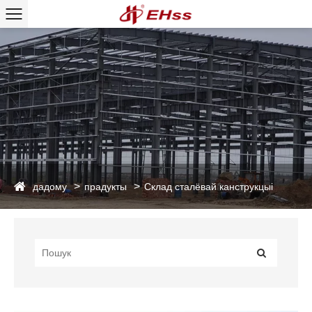
дадому
прадукты
Склад сталёвай канструкцыі