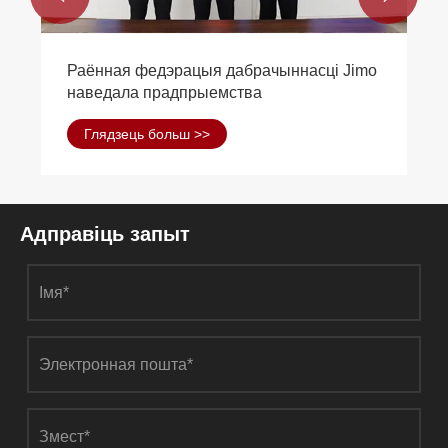
Ці могуць сталёвыя канструкцыі
чыгуначнай станцыі вытрымліваць
землятрусы і іншыя стыхійныя бедствы?
Глядзець больш >>
Адправіць запыт