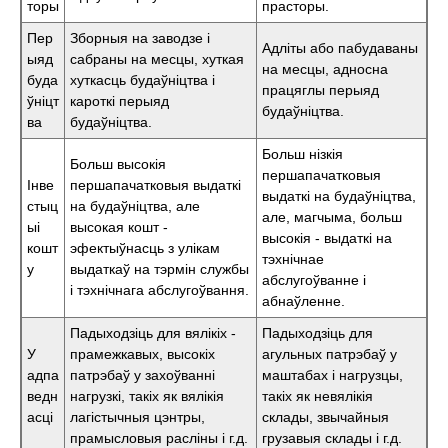
торы
прасторы.
Пер
Зборныя на заводзе і
Адліты або пабудаваны
ыяд
сабраны на месцы, хуткая
на месцы, адносна
буда
хуткасць будаўніцтва і
працяглы перыяд
ўніцт
кароткі перыяд
будаўніцтва.
ва
будаўніцтва.
Больш нізкія
Больш высокія
першапачатковыя
Інве
першапачатковыя выдаткі
выдаткі на будаўніцтва,
стыц
на будаўніцтва, але
але, магчыма, больш
ыі
высокая кошт -
высокія - выдаткі на
кошт
эфектыўнасць з улікам
тэхнічнае
у
выдаткаў на тэрмін службы
абслугоўванне і
і тэхнічнага абслугоўвання.
абнаўленне.
Падыходзіць для вялікіх -
Падыходзіць для
У
прамежкавых, высокіх
агульных патрэбаў у
адпа
патрэбаў у захоўванні
маштабах і нагрузцы,
ведн
нагрузкі, такіх як вялікія
такіх як невялікія
асці
лагістычныя цэнтры,
склады, звычайныя
прамысловыя расліны і г.д.
грузавыя склады і г.д.