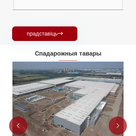
прадставіць

Спадарожныя тавары

