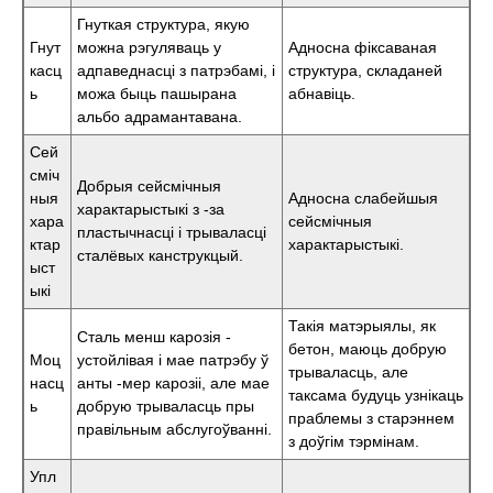
Гнуткая структура, якую
Гнут
можна рэгуляваць у
Адносна фіксаваная
касц
адпаведнасці з патрэбамі, і
структура, складаней
ь
можа быць пашырана
абнавіць.
альбо адрамантавана.
Сей
сміч
Добрыя сейсмічныя
ныя
Адносна слабейшыя
характарыстыкі з -за
хара
сейсмічныя
пластычнасці і трываласці
ктар
характарыстыкі.
сталёвых канструкцый.
ыст
ыкі
Такія матэрыялы, як
Сталь менш карозія -
бетон, маюць добрую
Моц
устойлівая і мае патрэбу ў
трываласць, але
насц
анты -мер карозіі, але мае
таксама будуць узнікаць
ь
добрую трываласць пры
праблемы з старэннем
правільным абслугоўванні.
з доўгім тэрмінам.
Упл