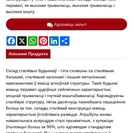
перавагі, як высокая трываласць, высокая трываласць і
высокая кошту.
Адправіць запыт
Facebook
X
WhatsApp
Pinterest
LinkedIn
Share
Апісанне Прадукта
Склад сталёвых будынкаў - гэта сховішчы са сталёвымі
бэлькамі, сталёвымі калонамі і іншымі металічнымі
кампанентамі ў якасці асноўнай структуры. Такія будынкі
маюць перавагі цудоўных сейсмічных характарыстык,
моцнай трываласці і гнуткай маштабаванасці. Карэкціруючы
сталёвую структуру, лёгка дасягнуць пазнейшага пашырэння.
Больш за тое, склады сталёвай канструкцыі маюць
характарыстыкі ўстойлівага развіцця. Атрыбуты аховы
навакольнага асяроддзя сталі прыкметныя, з хуткасцю
ўтылізацыі больш за 90%, што адпавядае стандартам
зялёных будынкаў. Яны шырока выкарыстоўваюцца ў