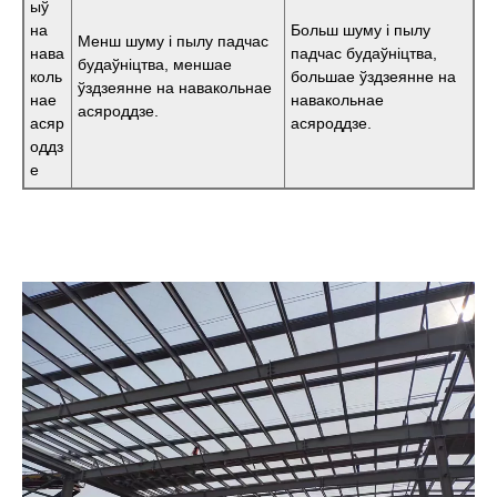
ыў
на
Больш шуму і пылу
Менш шуму і пылу падчас
нава
падчас будаўніцтва,
будаўніцтва, меншае
коль
большае ўздзеянне на
ўздзеянне на навакольнае
нае
навакольнае
асяроддзе.
асяр
асяроддзе.
оддз
е