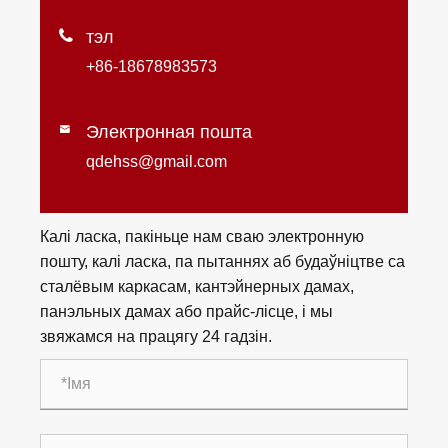

тэл
+86-18678983573
Электронная пошта

qdehss@gmail.com
Калі ласка, пакіньце нам сваю электронную
пошту, калі ласка, па пытаннях аб будаўніцтве са
сталёвым каркасам, кантэйнерных дамах,
панэльных дамах або прайс-лісце, і мы
звяжамся на працягу 24 гадзін.