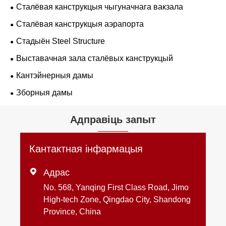
Сталёвая канструкцыя чыгуначнага вакзала
Сталёвая канструкцыя аэрапорта
Стадыён Steel Structure
Выставачная зала сталёвых канструкцый
Кантэйнерныя дамы
Зборныя дамы
Адправіць запыт
Кантактная інфармацыя

Адрас
No. 568, Yanqing First Class Road, Jimo
High-tech Zone, Qingdao City, Shandong
Province, China