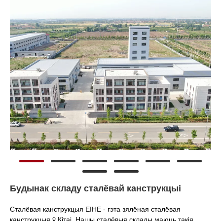
Будынак складу сталёвай канструкцыі
Сталёвая канструкцыя EIHE - гэта зялёная сталёвая
канструкцыя ў Кітаі. Нашы сталёвыя склады маюць такія