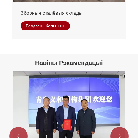
Трывалы склад сталёвага структуры
Глядзець больш >>
Навіны Рэкамендацыі

