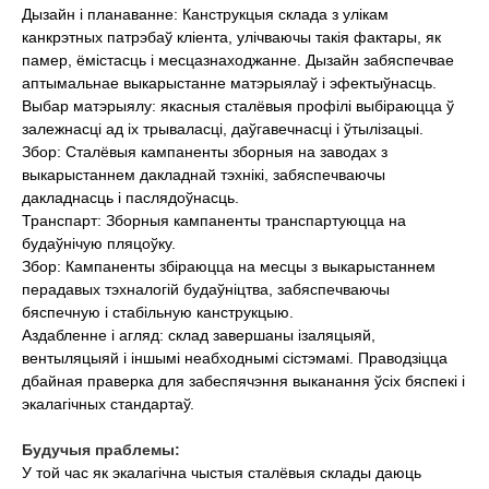
Дызайн і планаванне: Канструкцыя склада з улікам
канкрэтных патрэбаў кліента, улічваючы такія фактары, як
памер, ёмістасць і месцазнаходжанне. Дызайн забяспечвае
аптымальнае выкарыстанне матэрыялаў і эфектыўнасць.
Выбар матэрыялу: якасныя сталёвыя профілі выбіраюцца ў
залежнасці ад іх трываласці, даўгавечнасці і ўтылізацыі.
Збор: Сталёвыя кампаненты зборныя на заводах з
выкарыстаннем дакладнай тэхнікі, забяспечваючы
дакладнасць і паслядоўнасць.
Транспарт: Зборныя кампаненты транспартуюцца на
будаўнічую пляцоўку.
Збор: Кампаненты збіраюцца на месцы з выкарыстаннем
перадавых тэхналогій будаўніцтва, забяспечваючы
бяспечную і стабільную канструкцыю.
Аздабленне і агляд: склад завершаны ізаляцыяй,
вентыляцыяй і іншымі неабходнымі сістэмамі. Праводзіцца
дбайная праверка для забеспячэння выканання ўсіх бяспекі і
экалагічных стандартаў.
Будучыя праблемы:
У той час як экалагічна чыстыя сталёвыя склады даюць