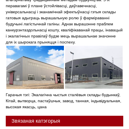
перавагамі ў плане ўстойлівасці, даўгавечнасці,
універсальнасці і эканамічнай эфектыўнасці гэтыя склады
гатовыя адыграць вырашальную ролю ў фарміраванні
будучыні лагістычнай галіны. Аднак вырашэнне праблем
канкурэнтаздольнасці кошту, кваліфікаванай працы, інавацый
і экалагічных правілаў будзе мець вырашальнае значэнне
для іх шырокага прыняцця і поспеху.
Гарачыя тэгі: Экалагічна чыстыя сталёвыя склады будынкаў,
Кітай, вытворца, пастаўшчык, завод, танная, індывідуальная,
высокая якасць, цана
Звязаная катэгорыя