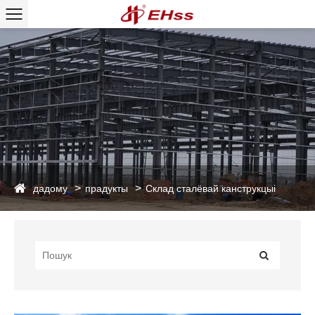
дадому
прадукты
Склад сталёвай канструкцыі