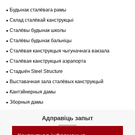
Будынак сталёвага рамы
Склад сталёвай канструкцыі
Сталёвы будынак школы
Сталёвы будынак бальніцы
Сталёвая канструкцыя чыгуначнага вакзала
Сталёвая канструкцыя аэрапорта
Стадыён Steel Structure
Выставачная зала сталёвых канструкцый
Кантэйнерныя дамы
Зборныя дамы
Адправіць запыт