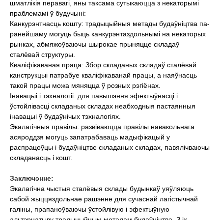
шматлікія перавагі, яны таксама сутыкаюцца з некаторымі
праблемамі ў будучыні:
Канкурэнтнасць кошту: традыцыйныя метады будаўніцтва па-
ранейшаму могуць быць канкурэнтаздольнымі на некаторых
рынках, абмяжоўваючы шырокае прыняцце складаў
сталёвай структуры.
Кваліфікаваная праца: Збор складаных складаў сталёвай
канструкцыі патрабуе кваліфікаванай працы, а наяўнасць
такой працы можа мяняцца ў розных рэгіёнах.
Інавацыі і тэхналогіі: для павышэння эфектыўнасці і
ўстойлівасці складаных складах неабходныя пастаянныя
інавацыі ў будаўнічых тэхналогіях.
Экалагічныя правілы: развіваюцца правілы навакольнага
асяроддзя могуць запатрабаваць мадыфікацый у
распрацоўцы і будаўніцтве складаных складах, павялічваючы
складанасць і кошт.
Заключэнне:
Экалагічна чыстыя сталёвыя склады будынкаў уяўляюць
сабой жыццяздольнае рашэнне для сучаснай лагістычнай
галіны, прапаноўваючы ўстойлівую і эфектыўную
альтэрнатыву традыцыйным метадам будаўніцтва. З іх