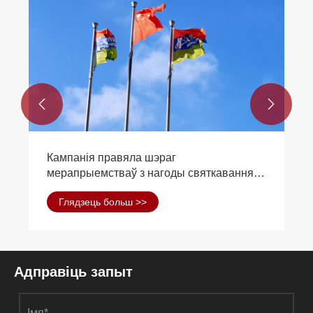


Якое ўздзеянне на навакольнае
асяроддзе будаўніцтва сталёвага
каркаса?
Глядзець больш >>
Адправіць запыт