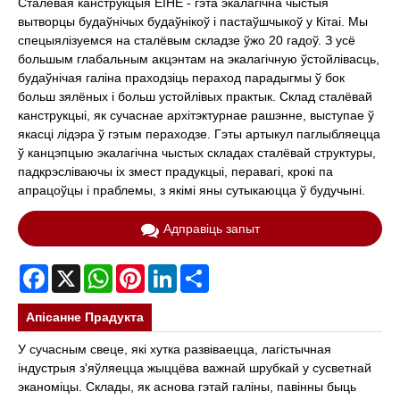
Сталёвая канструкцыя EIHE - гэта экалагічна чыстыя
вытворцы будаўнічых будаўнікоў і пастаўшчыкоў у Кітаі. Мы
спецыялізуемся на сталёвым складзе ўжо 20 гадоў. З усё
большым глабальным акцэнтам на экалагічную ўстойлівасць,
будаўнічая галіна праходзіць пераход парадыгмы ў бок
больш зялёных і больш устойлівых практык. Склад сталёвай
канструкцыі, як сучаснае архітэктурнае рашэнне, выступае ў
якасці лідэра ў гэтым пераходзе. Гэты артыкул паглыбляецца
ў канцэпцыю экалагічна чыстых складах сталёвай структуры,
падкрэсліваючы іх змест прадукцыі, перавагі, крокі па
апрацоўцы і праблемы, з якімі яны сутыкаюцца ў будучыні.
Адправіць запыт
Facebook
X
WhatsApp
Pinterest
LinkedIn
Share
Апісанне Прадукта
У сучасным свеце, які хутка развіваецца, лагістычная
індустрыя з'яўляецца жыццёва важнай шрубкай у сусветнай
эканоміцы. Склады, як аснова гэтай галіны, павінны быць