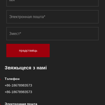
прадставіць
Звяжыцеся з намі
Тэлефон
+86-18678983573
+86-18678983573
Электронная пошта