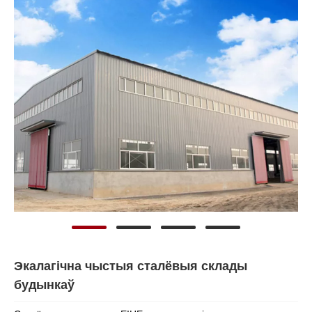
Экалагічна чыстыя сталёвыя склады
будынкаў