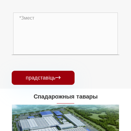
прадставіць

Спадарожныя тавары