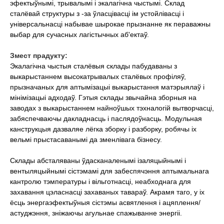
эфектыўнымі, трывалымі і экалагічна чыстымі. Склад
сталёвай структуры з -за ўласцівасці ім устойлівасці і
універсальнасці набывае шырокае прызнанне як пераважны
выбар для сучасных лагістычных аб'ектаў.
Змест прадукту:
Экалагічна чыстыя сталёвыя склады пабудаваны з
выкарыстаннем высокатрывалых сталёвых профіляў,
прызначаных для аптымізацыі выкарыстання матэрыялаў і
мінімізацыі адходаў. Гэтыя склады звычайна зборныя на
заводах з выкарыстаннем найноўшых тэхналогій вытворчасці,
забяспечваючы дакладнасць і паслядоўнасць. Модульная
канструкцыя дазваляе лёгка зборку і разборку, робячы іх
вельмі прыстасаванымі да зменлівага бізнесу.
Склады абсталяваны ўдасканаленымі ізаляцыйнымі і
вентыляцыйнымі сістэмамі для забеспячэння аптымальнага
кантролю тэмпературы і вільготнасці, неабходнага для
захавання цэласнасці захаваных тавараў. Акрамя таго, у іх
ёсць энергаэфектыўныя сістэмы асвятлення і ацяплення/
астуджэння, зніжаючы агульнае спажыванне энергіі.