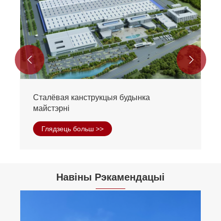


Зборныя сталёвыя склады
Глядзець больш >>
Навіны Рэкамендацыі