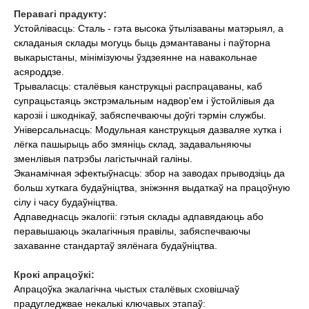
Перавагі прадукту:
Устойлівасць: Сталь - гэта высока ўтылізаваны матэрыял, а
складаныя склады могуць быць дэмантаваны і паўторна
выкарыстаны, мінімізуючы ўздзеянне на навакольнае
асяроддзе.
Трываласць: сталёвыя канструкцыі распрацаваны, каб
супрацьстаяць экстрэмальным надвор'ем і ўстойлівыя да
карозіі і шкоднікаў, забяспечваючы доўгі тэрмін службы.
Універсальнасць: Модульная канструкцыя дазваляе хутка і
лёгка пашырыць або змяніць склад, задавальняючы
зменлівыя патрэбы лагістычнай галіны.
Эканамічная эфектыўнасць: збор на заводах прыводзіць да
больш хуткага будаўніцтва, зніжэння выдаткаў на працоўную
сілу і часу будаўніцтва.
Адпаведнасць экалогіі: гэтыя склады адпавядаюць або
перавышаюць экалагічныя правілы, забяспечваючы
захаванне стандартаў зялёнага будаўніцтва.
Крокі апрацоўкі:
Апрацоўка экалагічна чыстых сталёвых сховішчаў
прадугледжвае некалькі ключавых этапаў: