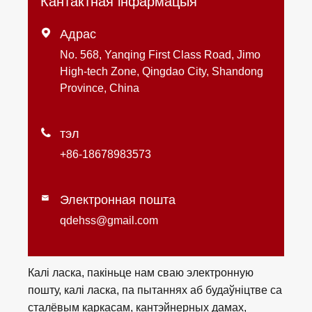
Кантактная інфармацыя

Адрас
No. 568, Yanqing First Class Road, Jimo
High-tech Zone, Qingdao City, Shandong
Province, China

тэл
+86-18678983573
Электронная пошта

qdehss@gmail.com
Калі ласка, пакіньце нам сваю электронную
пошту, калі ласка, па пытаннях аб будаўніцтве са
сталёвым каркасам, кантэйнерных дамах,