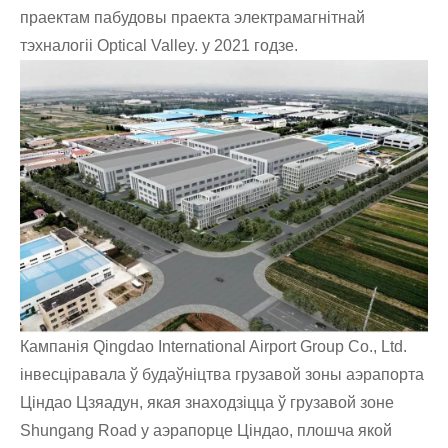
праектам пабудовы праекта электрамагнітнай
тэхналогіі Optical Valley. у 2021 годзе.
Кампанія Qingdao International Airport Group Co., Ltd.
інвесціравала ў будаўніцтва грузавой зоны аэрапорта
Ціндао Цзяадун, якая знаходзіцца ў грузавой зоне
Shungang Road у аэрапорце Ціндао, плошча якой