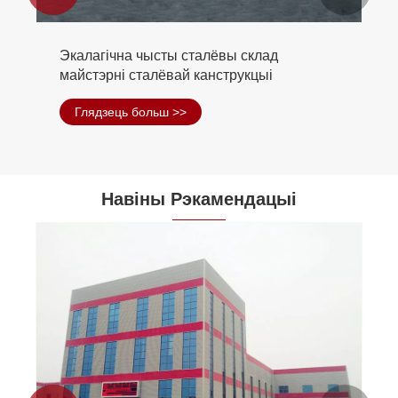
Экалагічна чысты сталёвы склад
майстэрні сталёвай канструкцыі
Глядзець больш >>
Навіны Рэкамендацыі