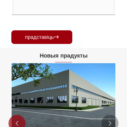
прадставіць

Новыя прадукты

