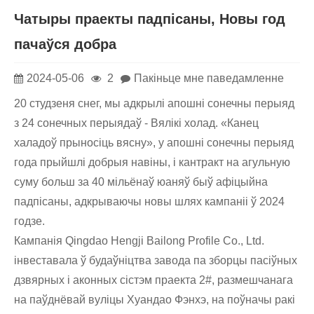
Чатыры праекты падпісаны, Новы год
пачаўся добра
2024-05-06
2
Пакіньце мне паведамленне
20 студзеня снег, мы адкрылі апошні сонечны перыяд
з 24 сонечных перыядаў - Вялікі холад. «Канец
халадоў прыносіць вясну», у апошні сонечны перыяд
года прыйшлі добрыя навіны, і кантракт на агульную
суму больш за 40 мільёнаў юаняў быў афіцыйна
падпісаны, адкрываючы новы шлях кампаніі ў 2024
годзе.
Кампанія Qingdao Hengji Bailong Profile Co., Ltd.
інвеставала ў будаўніцтва завода па зборцы пасіўных
дзвярных і аконных сістэм праекта 2#, размешчанага
на паўднёвай вуліцы Хуандао Фэнхэ, на поўначы ракі