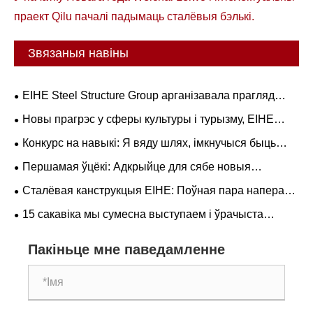
праект Qilu пачалі падымаць сталёвыя бэлькі.
Звязаныя навіны
EIHE Steel Structure Group арганізавала прагляд
прамой трансляцыі 93-га ваеннага парада
Новы прагрэс у сферы культуры і турызму, EIHE
прапануе вам спачатку даследаваць палац-шэдэўр на
Конкурс на навыкі: Я вяду шлях, імкнучыся быць
міфічную тэматыку.
майстрамі з мужнасцю —— Сталёвая канструкцыя
Першамая ўцёкі: Адкрыйце для сябе новыя
EiHe праводзіць чацвёрты конкурс навыкаў
гарадскія славутасці з Eihe
Сталёвая канструкцыя EIHE: Поўная пара наперад,
каб павялічыць вытворчасць, імкнучыся дасягнуць
15 сакавіка мы сумесна выступаем і ўрачыста
новых вышынь.
здзяйсняем.
Пакіньце мне паведамленне