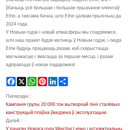
ўбачыць усё большае і большае прызнанне кліентаў
Eihe, а таксама бачна, што Eihe цалкам прыхільна да
2024 года.
У Новым годзе і новай атмасферы мы спадзяемся,
што наш праект будзе квітнець ў Новым годзе, і людзі
Eihe будуць працаваць разам, каб скарыстацца
магчымасцю і змагацца за першае месца, і разам
адправіцца ў новае падарожжа!
Facebook
X
WhatsApp
Pinterest
LinkedIn
Share
Папярэдні :
Кампанія групы 20 000 тон вытворчай лініі сталёвых
канструкцый плаўна ўведзена ў эксплуатацыю
Далей :
У пачатку Новага года Weichai Leiwo і інтэлектуальны