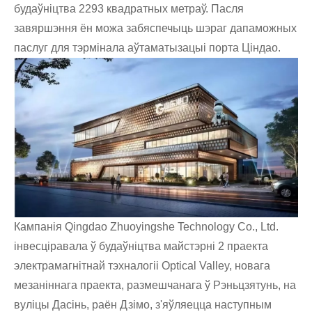
будаўніцтва 2293 квадратных метраў. Пасля
завяршэння ён можа забяспечыць шэраг дапаможных
паслуг для тэрмінала аўтаматызацыі порта Ціндао.
Кампанія Qingdao Zhuoyingshe Technology Co., Ltd.
інвесціравала ў будаўніцтва майстэрні 2 праекта
электрамагнітнай тэхналогіі Optical Valley, новага
мезаніннага праекта, размешчанага ў Рэньцзятунь, на
вуліцы Дасінь, раён Дзімо, з'яўляецца наступным