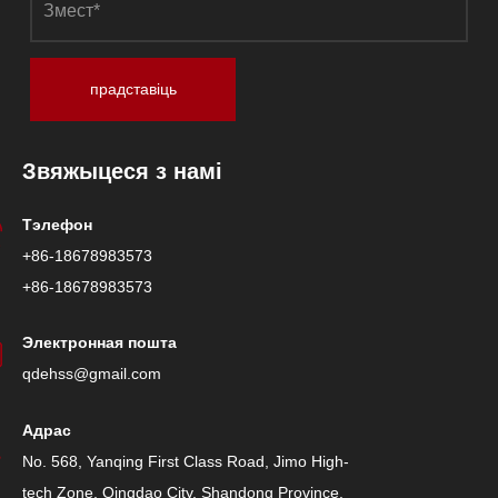
прадставіць
Звяжыцеся з намі
Тэлефон
+86-18678983573
+86-18678983573
Электронная пошта
qdehss@gmail.com
Адрас
No. 568, Yanqing First Class Road, Jimo High-
tech Zone, Qingdao City, Shandong Province,