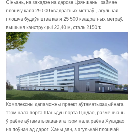
Сіньань, на захадзе на дарозе Цзяншань і займае
плошчу каля 29 000 квадратных метраў. , агульная
плошча будаўніцтва каля 25 500 квадратных метраў,
вышыня канструкцыі 23,40 м, сталь 2150 т.
Комплексны дапаможны праект аўтаматызацыйнага
тэрмінала порта Шаньдун порта Ціндао, размешчаны
ў раёне аўтаматызаванага тэрмінала раёна Хуандао,
на поўнач ад дарогі Ханьцзян, з агульнай плошчай