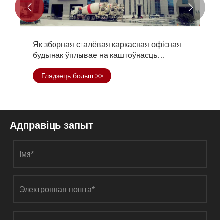


Як зборная сталёвая каркасная офісная
будынак ўплывае на каштоўнасць
уласнасці?
Глядзець больш >>
Адправіць запыт