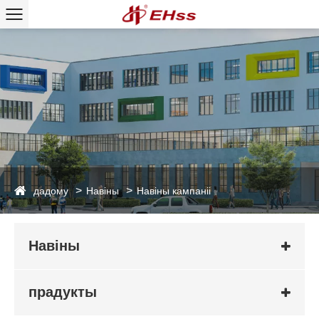
дадому
Навіны
Навіны кампаніі
Навіны
прадукты