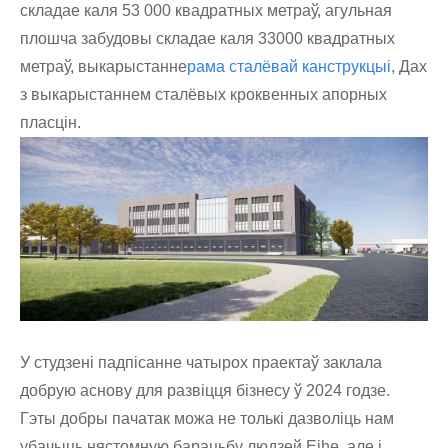
складае каля 53 000 квадратных метраў, агульная
плошча забудовы складае каля 33000 квадратных
метраў, выкарыстанне
рама сталёвай канструкцыі
, Дах
з выкарыстаннем сталёвых кроквенных апорных
пласцін.
У студзені падпісанне чатырох праектаў заклала
добрую аснову для развіцця бізнесу ў 2024 годзе.
Гэты добры пачатак можа не толькі дазволіць нам
убачыць нястомную барацьбу людзей Eihe, але і