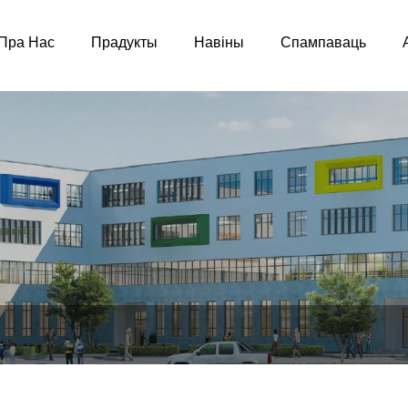
Пра Нас
Прадукты
Навіны
Спампаваць