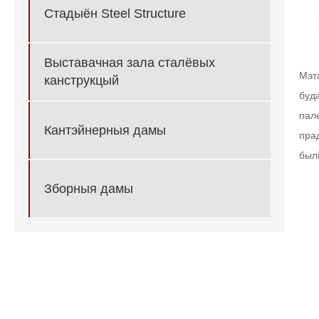
Стадыён Steel Structure
Выставачная зала сталёвых
Мэт
канструкцый
буда
пале
Кантэйнерныя дамы
прад
былі
Зборныя дамы