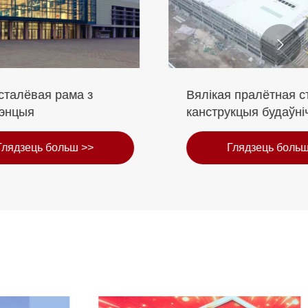

а з
Вялікая пралётная сталёвая
канструкцыя будаўнічая
будаўнічая панэль сцяна
 >>
Глядзець больш >>