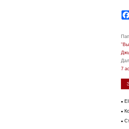
Пап
"Вы
Джы
Дал
7 а
EI
тра
Ко
май
С
пра
пав