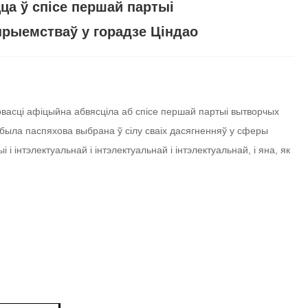
ца ў спісе першай партыі
рыемстваў у горадзе Ціндао
овасці афіцыйна абвясціла аб спісе першай партыі вытворчых
ія была паспяхова выбрана ў сілу сваіх дасягненняў у сферы
інтэлектуальнай і інтэлектуальнай і інтэлектуальнай, і яна, як