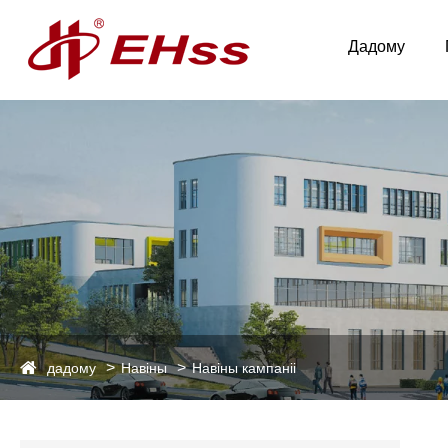
Дадому
дадому
Навіны
Навіны кампаніі