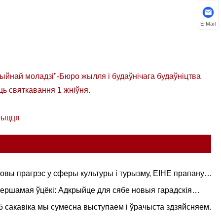
E-Mail
йнай моладзі"-Бюро жылля і будаўнічага будаўніцтва
ць святкавання 1 жніўня.
рыцця
овы прагрэс у сферы культуры і турызму, EIHE прапануе
м спачатку даследаваць палац-шэдэўр на міфічную
ершамая ўцёкі: Адкрыйце для сябе новыя гарадскія
атыку.
вутасці з Eihe
5 сакавіка мы сумесна выступаем і ўрачыста здзяйсняем.