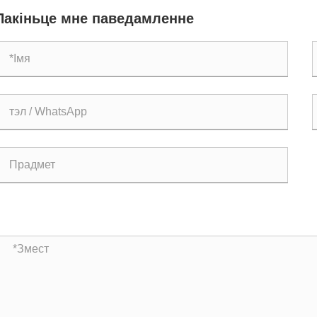
шынь.
Пакіньце мне паведамленне