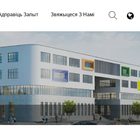
Адправіць Запыт
Звяжыцеся З Намі