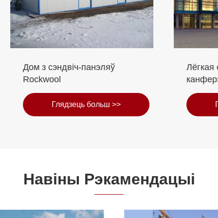
эндвіч-панэляў
Лёгкая сталёвая рам
ol
канферэнцыя
Глядзець больш >>
Глядзець больш
Навіны Рэкамендацыі