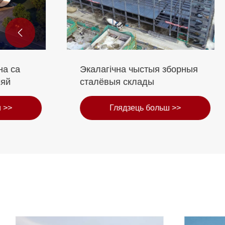

Экалагічна чыстыя зборныя
Дом з с
сталёвыя склады
Rockwo
Глядзець больш >>