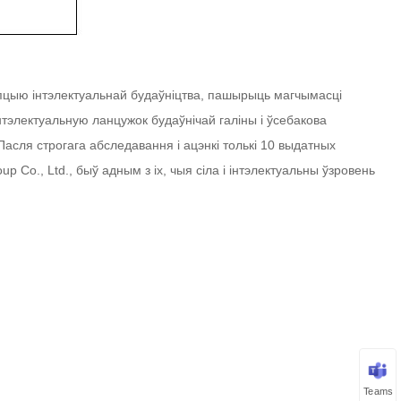
эпцыю інтэлектуальнай будаўніцтва, пашырыць магчымасці
інтэлектуальную ланцужок будаўнічай галіны і ўсебакова
асля строгага абследавання і ацэнкі толькі 10 выдатных
up Co., Ltd., быў адным з іх, чыя сіла і інтэлектуальны ўзровень
Teams