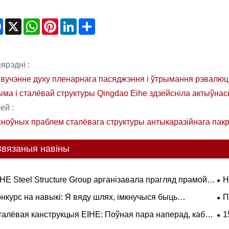
Facebook
X
WhatsApp
Pinterest
LinkedIn
Share
ярэдні :
вучэнне духу пленарнага пасяджэння і ўтрымання рэвалюцы
ма і сталёвай структуры Qingdao Eihe здзейсніла актыўнас
ей :
сноўных праблем сталёвага структуры антыкаразійнага пак
Звязаныя навіны
HE Steel Structure Group арганізавала прагляд прамой
Н
нсляцыі 93-га ваеннага парада
ва
нкурс на навыкі: Я вяду шлях, імкнучыся быць
П
тэм
страмі з мужнасцю —— Сталёвая канструкцыя EiHe
сла
талёвая канструкцыя EIHE: Поўная пара наперад, каб
1
водзіць чацвёрты конкурс навыкаў
ялічыць вытворчасць, імкнучыся дасягнуць новых