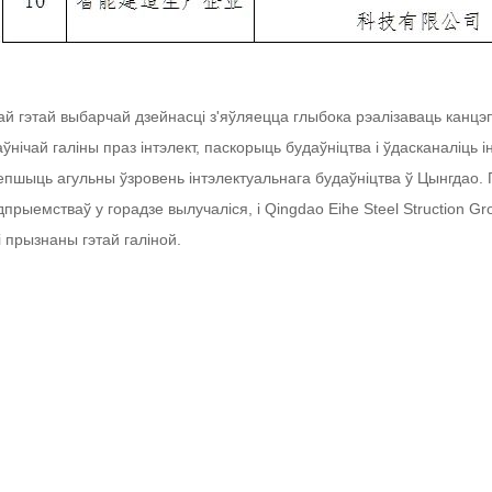
ай гэтай выбарчай дзейнасці з'яўляецца глыбока рэалізаваць канц
ўнічай галіны праз інтэлект, паскорыць будаўніцтва і ўдасканаліць 
пшыць агульны ўзровень інтэлектуальнага будаўніцтва ў Цынгдао. П
прыемстваў у горадзе вылучаліся, і Qingdao Eihe Steel Struction Gro
 прызнаны гэтай галіной.