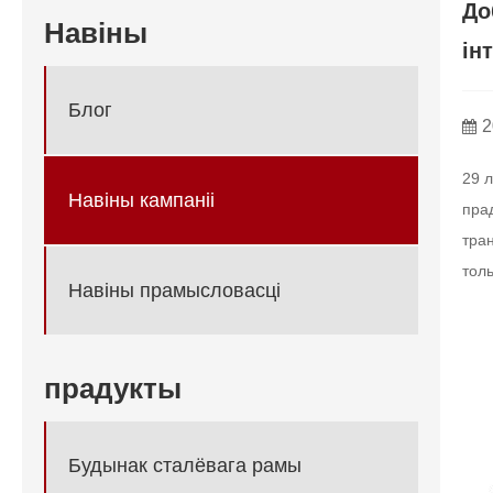
До
Навіны
ін
Блог
2
29 л
Навіны кампаніі
прад
тран
толь
Навіны прамысловасці
прадукты
Будынак сталёвага рамы