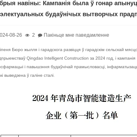
брыя навіны: Кампанія была ў гонар апынуц
тэлектуальных будаўнічых вытворчых прадп
024-08-26
2
Пакіньце мне паведамленне
іпеня Бюро жылля і гарадскога развіцця ў гарадскім сельскай мясц
прыемстваў Qingdao Intelligent Construction за 2024 год, і кампан
сфармацыі і павышэння будаўнічай прамысловасці, інфарматызацыі і 
кі выведзена ў галіне сталі.