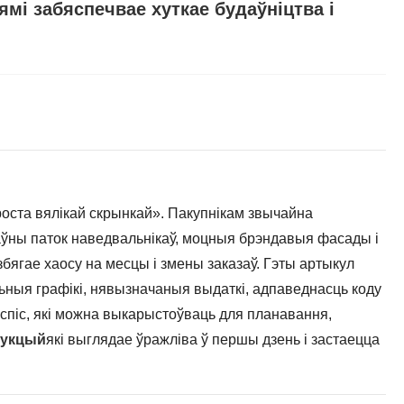
мі забяспечвае хуткае будаўніцтва і
оста вялікай скрынкай». Пакупнікам звычайна
лаўны паток наведвальнікаў, моцныя брэндавыя фасады і
збягае хаосу на месцы і змены заказаў. Гэты артыкул
ыя графікі, нявызначаныя выдаткі, адпаведнасць коду
ы спіс, які можна выкарыстоўваць для планавання,
рукцый
які выглядае ўражліва ў першы дзень і застаецца