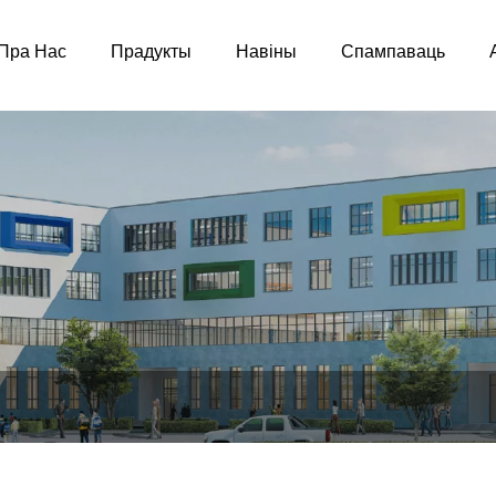
Пра Нас
Прадукты
Навіны
Спампаваць