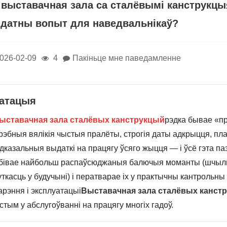
 выставачная зала са сталёвымі канструкцыя
датны вопыт для наведвальнікаў?
026-02-09
4
Пакіньце мне паведамленне
атацыя
ыставачная зала сталёвых канструкцый
рэдка бывае «пр
рэбныя вялікія чыстыя пралёты, строгія даты адкрыцця, п
дказальныя выдаткі на працягу ўсяго жыцця — і ўсё гэта па
бівае найбольш распаўсюджаныя балючыя моманты (шчыльн
нуткасць у будучыні) і ператварае іх у практычны кантрольн
арэння і эксплуатацыі
Выставачная зала сталёвых канст
стым у абслугоўванні на працягу многіх гадоў.