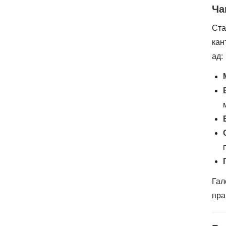
Ча
Ста
кан
ад:
Гал
пра