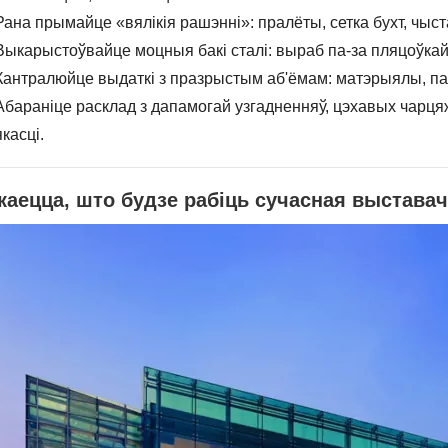
Рана прымайце «вялікія рашэнні»: пралёты, сетка бухт, чыст
Выкарыстоўвайце моцныя бакі сталі: выраб па-за пляцоўкай,
Кантралюйце выдаткі з празрыстым аб'ёмам: матэрыялы, па
Абараніце расклад з дапамогай узгадненняў, цэхавых чарця
якасці.
каецца, што будзе рабіць сучасная выстава