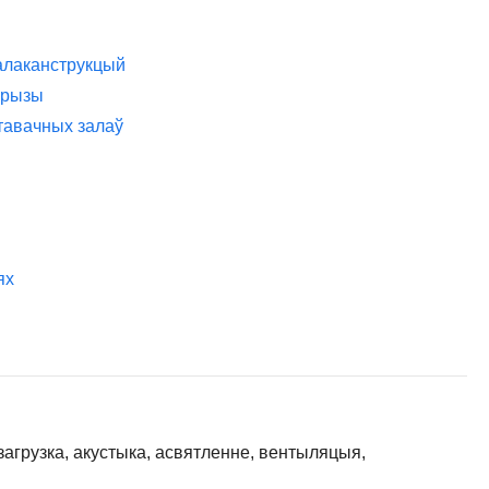
талаканструкцый
прызы
тавачных залаў
ях
загрузка, акустыка, асвятленне, вентыляцыя,