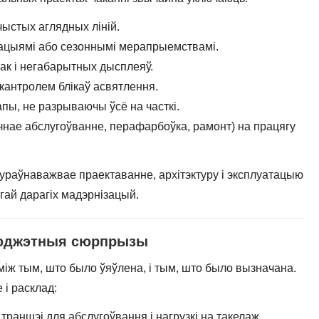
 чыстых аглядных ліній.
тацыямі або сезоннымі мерапрыемствамі.
вак і негабарытных дысплеяў.
 кантролем блікаў асвятлення.
пы, не разрываючы ўсё на часткі.
нічнае абслугоўванне, перафарбоўка, рамонт) на працягу
ураўнаважвае праектаванне, архітэктуру і эксплуатацыю
гай дарагіх мадэрнізацый.
 бюджэтныя сюрпрызы
між тым, што было ўяўлена, і тым, што было вызначана.
 і расклад:
траншэі для абслугоўвання і нагрузкі на такелаж