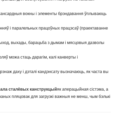
 мансардныя вокны і элементы брэндавання ўплываюць
энняў і паралельных працоўных працэсаў (праектаванне
ход, выхады, барацьба з дымам і мясцовыя дазволы
ляў можа стаць дарагім, калі канверты і
рэнаж даху і дэталі кандэнсату вызначаюць, як часта вы
зала сталёвых канструкцый
як аперацыйная сістэма, а
траных пляцовак для загрузкі важныя не менш, чым бэлькі