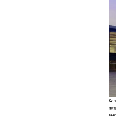
Кал
пат
выг