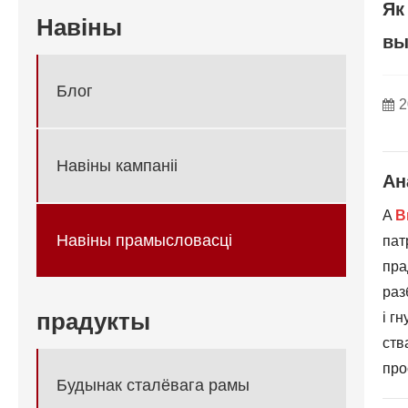
Як
Навіны
вы
Блог
2
Навіны кампаніі
Ан
A
В
Навіны прамысловасці
пат
пра
раз
прадукты
і г
ств
про
Будынак сталёвага рамы