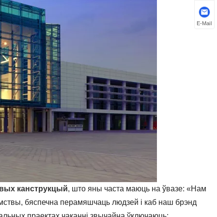
E-Mail
ёвых канструкцый
, што яны часта маюць на ўвазе: «Нам
мствы, бяспечна перамяшчаць людзей і каб наш брэнд
альных праектах чаканні звычайна ўключаюць: