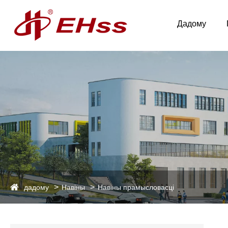
Дадому
дадому
Навіны
Навіны прамысловасці