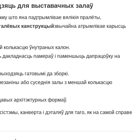
дзяць для выставачных залаў
аму што яна падтрымлівае вялікія пралёты,
талёвых канструкцый
звычайна атрымлівае карысць
й колькасцю ўнутраных калон.
 дакладнасць памераў і паменшыць дапрацоўку на
ыходзяць гатовымі да зборкі.
 мезаніны або суседнія залы з меншай колькасцю
давых архітэктурных формаў.
сістэмы, канверта і дэталяў для таго, як на самой справе