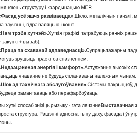
змяняюць структуру і каардынацыю MEP.
«Фасад усё яшчэ развіваецца».
Шкло, металічныя панэлі,
на злучэнні, гідраізаляцыю і кошт.
«Нам трэба хутчэй».
Хуткія графікі патрабуюць ранніх раш
+ закупкі + выраб).
«Праца па схаванай адпаведнасці».
Супрацьпажарны пады
могуць зрушыць праект са спазненнем.
«Недаацэненая энергія і камфорт».
Астуджэнне высокіх сто
кандыцыянаванне не будуць спланаваны належным чынам.
«Шок ад тэхнічнага абслугоўвання».
Сістэмы пакрыццяў, д
будзеце рамантаваць або перафарбоўваць.
ы хуткі спосаб знізіць рызыку - гэта лячэнне
Выставачная 
проста структура. Рашэнні адносна тыпу даху, фасада і ўну
алоны.