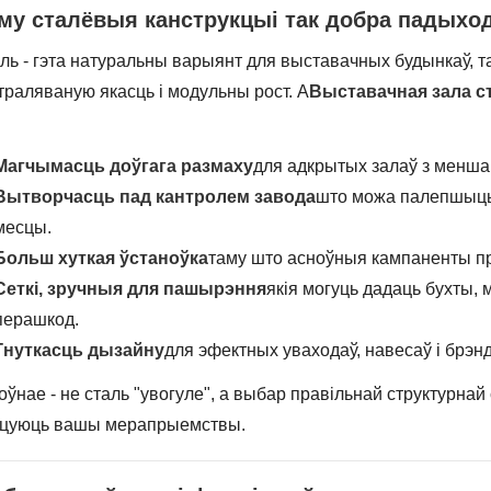
му сталёвыя канструкцыі так добра падыхо
ль - гэта натуральны варыянт для выставачных будынкаў, т
траляваную якасць і модульны рост. А
Выставачная зала с
Магчымасць доўгага размаху
для адкрытых залаў з менша
Вытворчасць пад кантролем завода
што можа палепшыць
месцы.
Больш хуткая ўстаноўка
таму што асноўныя кампаненты пр
Сеткі, зручныя для пашырэння
якія могуць дадаць бухты,
перашкод.
Гнуткасць дызайну
для эфектных уваходаў, навесаў і брэн
оўнае - не сталь "увогуле", а выбар правільнай структурнай 
цуюць вашы мерапрыемствы.