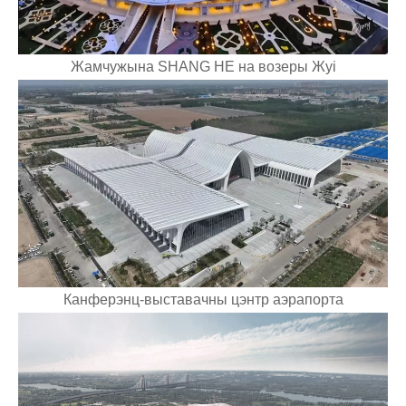
Жамчужына SHANG HE на возеры Жуі
Канферэнц-выставачны цэнтр аэрапорта