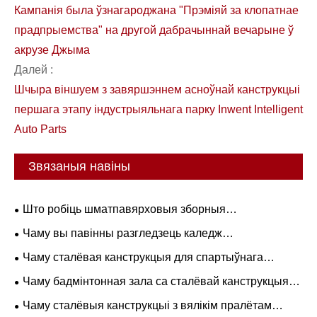
Кампанія была ўзнагароджана "Прэміяй за клопатнае
прадпрыемства" на другой дабрачыннай вечарыне ў
акрузе Джыма
Далей :
Шчыра віншуем з завяршэннем асноўнай канструкцыі
першага этапу індустрыяльнага парку Inwent Intelligent
Auto Parts
Звязаныя навіны
Што робіць шматпавярховыя зборныя
кантэйнерныя дамы ідэальнымі для камерцыйных і
Чаму вы павінны разгледзець каледж
жылых праектаў?
металабудавання для атрымання адукацыі
Чаму сталёвая канструкцыя для спартыўнага
комплексу - лепшае рашэнне для сучаснага
Чаму бадмінтонная зала са сталёвай канструкцыяй -
будаўніцтва стадыёна
лепшы выбар для сучасных спартыўных збудаванняў
Чаму сталёвыя канструкцыі з вялікім пралётам