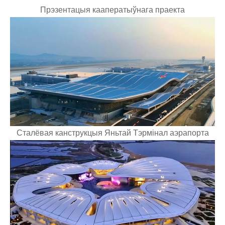
Прэзентацыя кааператыўнага праекта
Сталёвая канструкцыя Яньтай Тэрмінал аэрапорта