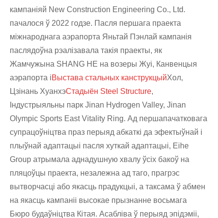
кампаніяй New Construction Engineering Co., Ltd.
пачалося ў 2022 годзе. Пасля першага праекта
міжнароднага аэрапорта Яньтай Пэнлай кампанія
паслядоўна рэалізавала такія праекты, як
Жамчужына SHANG HE на возеры Жуі, Канвенцыя
аэрапорта і
Выстава стальных канструкцый
Хол,
Цзінань Хуанхэ
Стадыён Steel Structure
,
Індустрыяльны парк Jinan Hydrogen Valley, Jinan
Olympic Sports East Vitality Ring. Ад першапачатковага
супрацоўніцтва праз перыяд абкаткі да эфектыўнай і
плыўнай адаптацыі пасля хуткай адаптацыі, Eihe
Group атрымала аднадушную хвалу ўсіх бакоў на
пляцоўцы праекта, незалежна ад таго, прагрэс
вытворчасці або якасць прадукцыі, а таксама ў абмен
на якасць кампаніі высокае прызнанне восьмага
Бюро будаўніцтва Кітая. Асабліва ў перыяд эпідэміі,