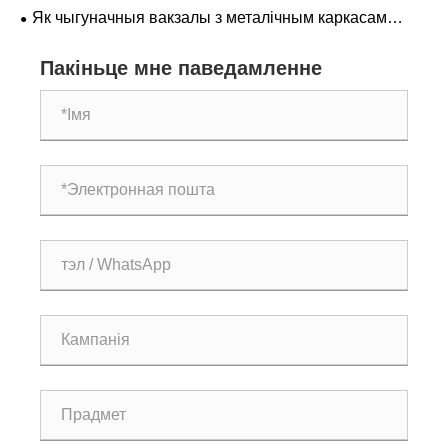
важныя для сучасных стадыёнаў
Як чыгуначныя вакзалы з металічным каркасам
пераўтвараюць сучасны вопыт падарожжаў на
цягніках
Пакіньце мне паведамленне