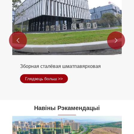


Будаўніцтва сталічнай прамысловасці
Глядзець больш >>
Навіны Рэкамендацыі