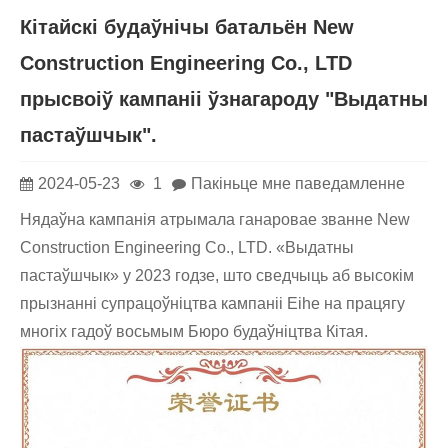
Кітайскі будаўнічы батальён New
Construction Engineering Co., LTD
прысвоіў кампаніі ўзнагароду "Выдатны
пастаўшчык".
2024-05-23
1
Пакіньце мне паведамленне
Нядаўна кампанія атрымала ганаровае званне New
Construction Engineering Co., LTD. «Выдатны
пастаўшчык» у 2023 годзе, што сведчыць аб высокім
прызнанні супрацоўніцтва кампаніі Eihe на працягу
многіх гадоў восьмым Бюро будаўніцтва Кітая.