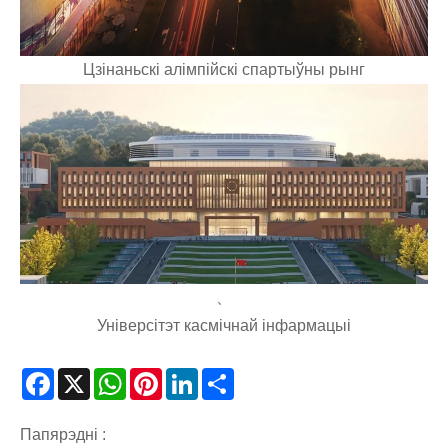
Цзінаньскі алімпійскі спартыўны рынг
、
Універсітэт касмічнай інфармацыі
Facebook
X
WhatsApp
Pinterest
LinkedIn
Share
Папярэдні :