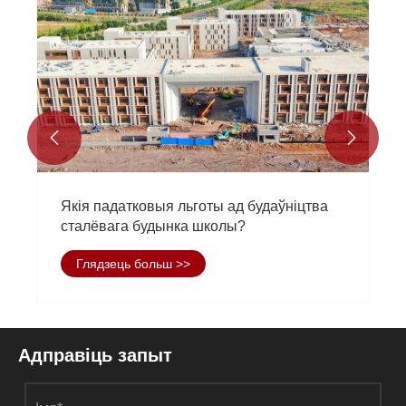


Да маладосці - Да мары і моцы маладосці
адплыві
Глядзець больш >>
Адправіць запыт