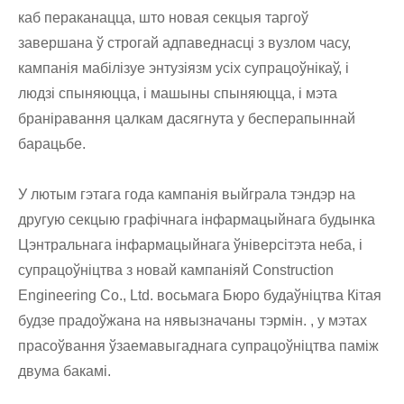
каб пераканацца, што новая секцыя таргоў
завершана ў строгай адпаведнасці з вузлом часу,
кампанія мабілізуе энтузіязм усіх супрацоўнікаў, і
людзі спыняюцца, і машыны спыняюцца, і мэта
браніравання цалкам дасягнута у бесперапыннай
барацьбе.
У лютым гэтага года кампанія выйграла тэндэр на
другую секцыю графічнага інфармацыйнага будынка
Цэнтральнага інфармацыйнага ўніверсітэта неба, і
супрацоўніцтва з новай кампаніяй Construction
Engineering Co., Ltd. восьмага Бюро будаўніцтва Кітая
будзе прадоўжана на нявызначаны тэрмін. , у мэтах
прасоўвання ўзаемавыгаднага супрацоўніцтва паміж
двума бакамі.