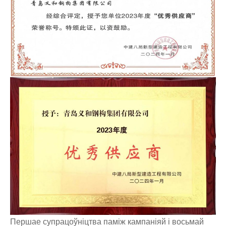
Першае супрацоўніцтва паміж кампаніяй і восьмай