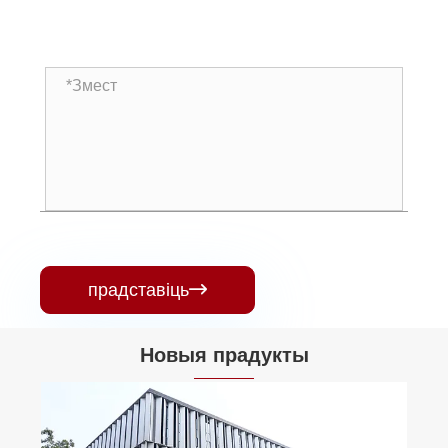
прадставіць

Новыя прадукты