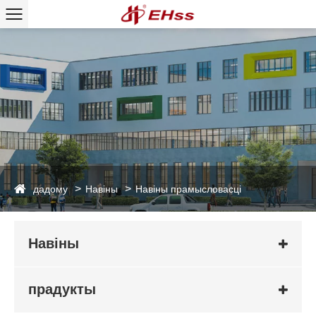
дадому
Навіны
Навіны прамысловасці
Навіны
прадукты