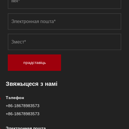
прадставіць
Звяжыцеся з намі
Тэлефон
+86-18678983573
+86-18678983573
Электронная пошта