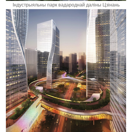
Індустрыяльны парк вадароднай даліны Цзінань